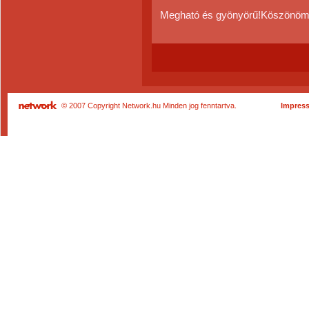
Megható és gyönyörű!Köszönöm,ho
© 2007 Copyright Network.hu Minden jog fenntartva.
Impres