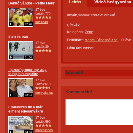
Leírás
Videó beágyazása
Benkó Sándor - Petite Fleur
17 éve
Látták:778
anyák,mamák szeretet örökké.
kosza49
02:40
Címkék:
Kategória:
Zene
sten és pan
Feltöltötte:
Morvai Jánosné Kati
|
17 éve
17 éve
Látták:39
Látta 689 ember.
01:26
- jozsef gregor my way
Értékeld!
sung in hungarian
17 éve
Látták:610
Kommentáld!
morvaijanosne
03:03
Emlékezés.flv a már
elment édesanyákra
17 éve
Látták:690
morvaijanosne
04:36