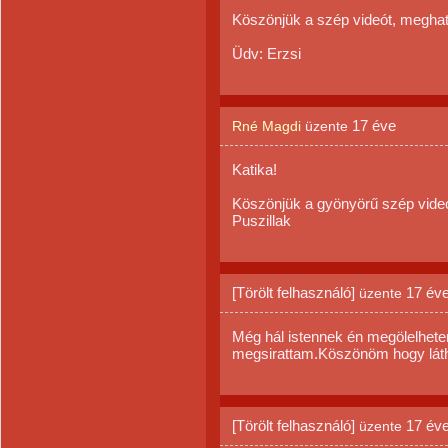
Köszönjük a szép videót, megha
Üdv: Erzsi
17 éve
Rné Magdi
üzente
Katika!
Köszönjük a gyönyörű szép videó
Puszillak
[Törölt felhasználó]
17 év
üzente
Még hál istennek én megölelhet
megsirattam.Köszönöm hogy láth
[Törölt felhasználó]
17 év
üzente