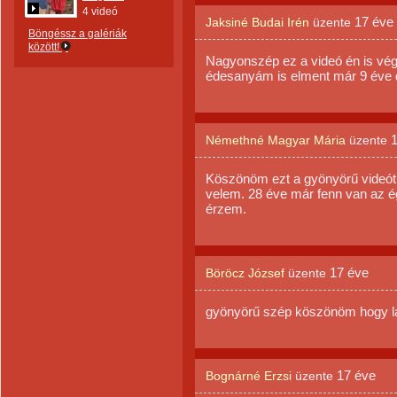
4 videó
17 éve
Jaksiné Budai Irén
üzente
Böngéssz a galériák
között!
Nagyonszép ez a videó én is vég
édesanyám is elment már 9 éve d
Némethné Magyar Mária
üzente
Köszönöm ezt a gyönyörű videót,
velem. 28 éve már fenn van az é
érzem.
17 éve
Böröcz József
üzente
gyönyörű szép köszönöm hogy lá
17 éve
Bognárné Erzsi
üzente