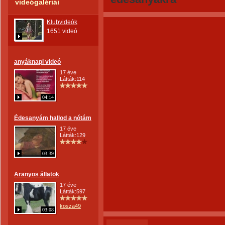
videógalériái
Klubvideók
1651 videó
anyáknapi videó
17 éve
Látták:114
04:14
Édesanyám hallod a nótám
17 éve
Látták:129
03:39
Aranyos állatok
17 éve
Látták:597
kosza49
03:08