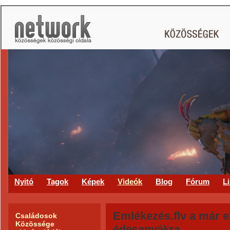
CS
Nyitó
Tagok
Képek
Videók
Blog
Fórum
L
Emlékezés.flv a már 
Családosok
Közössége
édesanyákra