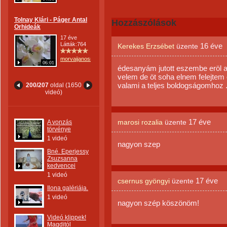
Tolnay Klári - Páger Antal
Hozzászólások
Orhideák
17 éve
Látták:764
16 éve
Kerekes Erzsébet
üzente
morvaijanosne
06:01
édesanyám jutott eszembe eröl a
velem de öt soha elnem felejtem 
valami a teljes boldogságom
200/207
oldal (1650
videó)
17 éve
marosi rozalia
üzente
A vonzás
törvénye
1 videó
nagyon szep
Bné. Eperjessy
Zsuzsanna
kedvencei
1 videó
17 éve
csernus gyöngyi
üzente
Ilona galériája.
1 videó
nagyon szép köszönöm!
Videó klippek!
Magditól