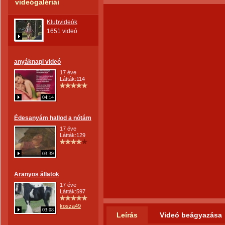
videógalériái
Klubvideók
1651 videó
anyáknapi videó
17 éve
Látták:114
04:14
Édesanyám hallod a nótám
17 éve
Látták:129
03:39
Aranyos állatok
17 éve
Látták:597
kosza49
03:08
Leírás
Videó beágyazása