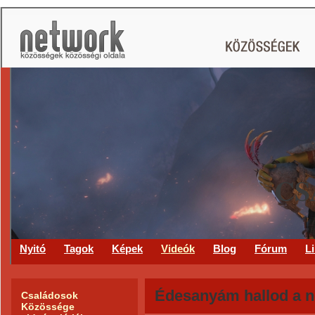
CS
Nyitó
Tagok
Képek
Videók
Blog
Fórum
L
Édesanyám hallod a 
Családosok
Közössége