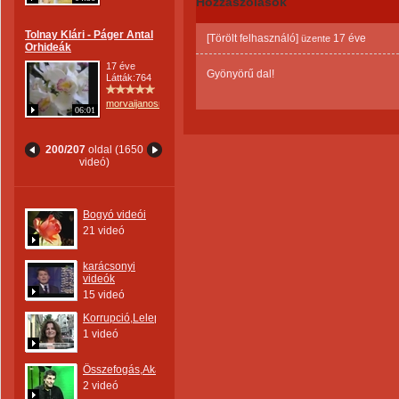
Hozzászólások
Tolnay Klári - Páger Antal
[Törölt felhasználó]
17 éve
üzente
Orhideák
17 éve
Gyönyörű dal!
Látták:764
morvaijanosne
06:01
200/207
oldal (1650
videó)
Bogyó videói
21 videó
karácsonyi
videók
15 videó
Korrupció,Leleplezés
1 videó
Összefogás,Akarat
2 videó