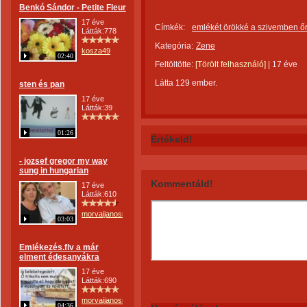
Benkó Sándor - Petite Fleur
17 éve
Címkék:
emlékét örökké a szivemben ő
Látták:778
Kategória:
Zene
kosza49
02:40
Feltöltötte:
[Törölt felhasználó]
|
17 éve
Látta 129 ember.
sten és pan
17 éve
Látták:39
01:26
Értékeld!
- jozsef gregor my way
sung in hungarian
Kommentáld!
17 éve
Látták:610
morvaijanosne
03:03
Emlékezés.flv a már
elment édesanyákra
17 éve
Látták:690
morvaijanosne
04:36