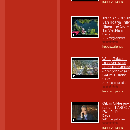
kaposztajanos
Tràng An - Di Sả
Văn Hóa và Thiê
Nhiên Thế Giới -
Tại Việt Nam
5 éve
216 megtekintés
kaposztajanos
Wulai, Taiwan -
Discover Wulai
From The Groun
&amp; Above (4K
GoPro + Drone)
5 éve
219 megtekintés
kaposztajanos
Orbán Viktor egy
napja! - PARÓDI
(By:. Peti)
5 éve
244 megtekintés
kaposztajanos