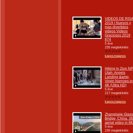
VIDEOS DE RIS
2019 | Nuevos y
mas divertidos
videos Videos
Graciosos 2019
#74
5 éve
235 megtekintés
kaposztajanos
Hiking in Zion NP
Utah: Angels
Landing &amp;
Virgin Narrows in
4K (Ultra HD)
5 éve
217 megtekintés
kaposztajanos
Zhangjiajie Glass
Bridge, China. 3
aerial video in 8K
5 éve
230 megtekintés