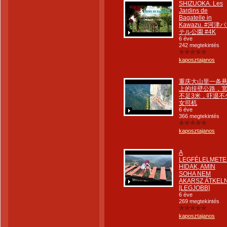
SHIZUOKA. Les
Jardins de
Bagatelle in
Kawazu. #河津
テル公園 #4K
6 éve
242 megtekintés
kaposztajanos
重庆大山里一条
上的挂壁公路，
不足3米，吓退不
女司机
6 éve
366 megtekintés
kaposztajanos
A
LEGFÉLELMETE
HIDAK, AMIN
SOHA NEM
AKARSZ ÁTKELN
[LEGJOBB]
6 éve
269 megtekintés
kaposztajanos