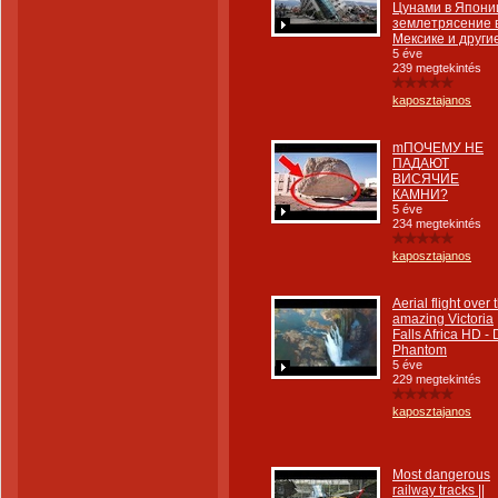
Цунами в Япони
землетрясение 
Мексике и други
5 éve
239 megtekintés
kaposztajanos
mПОЧЕМУ НЕ
ПАДАЮТ
ВИСЯЧИЕ
КАМНИ?
5 éve
234 megtekintés
kaposztajanos
Aerial flight over 
amazing Victoria
Falls Africa HD - 
Phantom
5 éve
229 megtekintés
kaposztajanos
Most dangerous
railway tracks ||