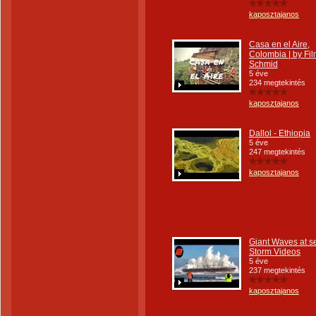
kaposztajanos
Casa en el Aire,
Colombia | by Fi
Schmid
5 éve
234 megtekintés
kaposztajanos
Dallol - Ethiopia
5 éve
247 megtekintés
kaposztajanos
Giant Waves at s
Storm Videos
5 éve
237 megtekintés
kaposztajanos