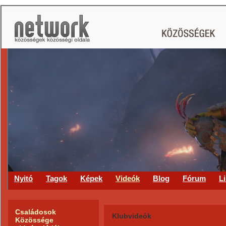
CS
Nyitó
Tagok
Képek
Videók
Blog
Fórum
L
Családosok
Klubvideók
Közössége