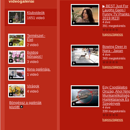
videógalériái
▶ BEST Just For
Laughs Gags |
Klubvideók
Funny TV Pranks 
1651 videó
2019 [#23]
4 éve
391 megtekintés
kaposztajanos
Természet -
Élet
2 videó
Bowing Deer in
Nara - Japan
Boldog
4 éve
Nőnapot !
368 megtekintés
3 videó
kaposztajanos
Ilona galériája.
1 videó
Virágok
Egy Csodálatos
4 videó
Ország, Ahol Nin
Munkanélküliség
Hajléktalanok És
Böngéssz a galériák
Szegények
között!
4 éve
339 megtekintés
kaposztajanos