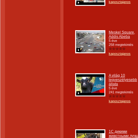
kaposztajanos
Meskel Square,
Addis Abeba
5 éve
258 megtekintés
kaposztajanos
A világ 10
legveszélyesebb
állata
5 éve
241 megtekintés
kaposztajanos
1С дикими
животными луч