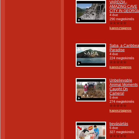
VARDZIA -
AMAZING CAVE
CITY IN GEORGI
4 éve
290 megtekintés
kaposztajanos
Saba, a Caribbe
Paradise
4 éve
224 megtekintés
kaposztajanos
Unbelievable
Animal Moments
Caught On
Camera!
5 éve
274 megtekintés
kaposztajanos
bevásárlás
5 éve
327 megtekintés