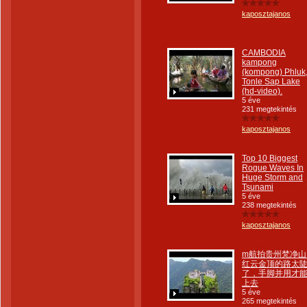
kaposztajanos
CAMBODIA
kampong
(kompong) Phluk
Tonle Sap Lake
(hd-video).
5 éve
231 megtekintés
kaposztajanos
Top 10 Biggest
Rogue Waves In
Huge Storm and
Tsunami
5 éve
238 megtekintés
kaposztajanos
m航拍贵州梵净山
红云金顶的路太
了，手脚并用才
上去
5 éve
265 megtekintés