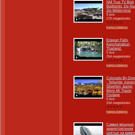
NM True TV Bisti
Badlands, De-Na
Zin Wilderness
5 éve
270 megtekintés
kaposztajanos
Erawan Falls,
Kanchanaburi,
Thailand.
5 éve
254 megtekintés
kaposztajanos
Colorado By Dro
- Telluride, Aspen
Silverton, &amp;
More 4K Travel
Footage
5 éve
244 megtekintés
kaposztajanos
Самые мощные
землетрясения
снятые на камер