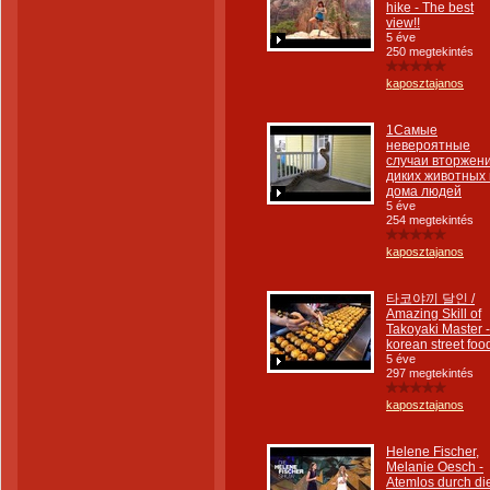
hike - The best
view!!
5 éve
250 megtekintés
kaposztajanos
1Самые
невероятные
случаи вторжен
диких животных 
дома людей
5 éve
254 megtekintés
kaposztajanos
타코야끼 달인 /
Amazing Skill of
Takoyaki Master -
korean street foo
5 éve
297 megtekintés
kaposztajanos
Helene Fischer,
Melanie Oesch -
Atemlos durch di