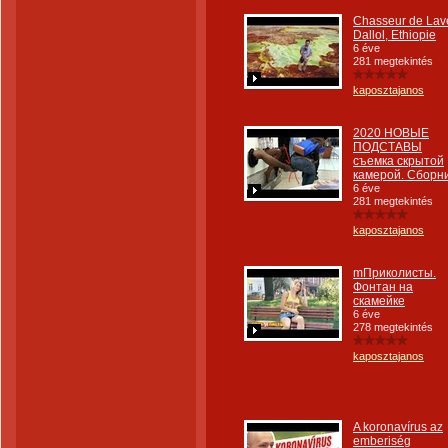
Chasseur de Lav
Dallol, Ethiopie
6 éve
281 megtekintés
kaposztajanos
2020 НОВЫЕ
ПОДСТАВЫ
съемка скрытой
камерой. Сборни
6 éve
281 megtekintés
kaposztajanos
mПриколисты.
Фонтан на
скамейке
6 éve
278 megtekintés
kaposztajanos
A koronavírus az
emberiség