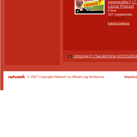
megmentője? | C
Lazzar Podcast
6 éve
327 megtekintés
kaposztajanos
VISSZA A(Z) CSALÁDOSOK KÖZÖSSÉ
© 2007 Copyright Network.hu Minden jog fenntartva.
Impres