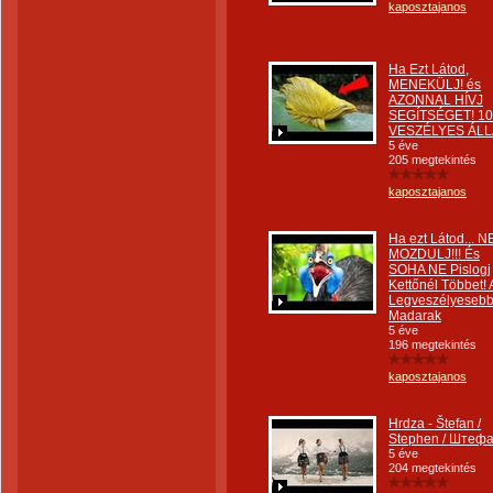
kaposztajanos
Ha Ezt Látod,
MENEKÜLJ! és
AZONNAL HÍVJ
SEGÍTSÉGET! 10
VESZÉLYES ÁLL
5 éve
205 megtekintés
kaposztajanos
Ha ezt Látod... N
MOZDULJ!!! És
SOHA NE Pislogj
Kettőnél Többet! 
Legveszélyeseb
Madarak
5 éve
196 megtekintés
kaposztajanos
Hrdza - Štefan /
Stephen / Штеф
5 éve
204 megtekintés