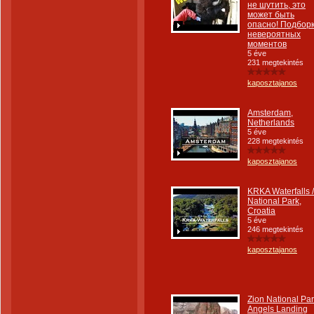
не шутить, это
может быть
опасно! Подбор
невероятных
моментов
5 éve
231 megtekintés
kaposztajanos
Amsterdam,
Netherlands
5 éve
228 megtekintés
kaposztajanos
KRKA Waterfalls /
National Park,
Croatia
5 éve
246 megtekintés
kaposztajanos
Zion National Par
Angels Landing