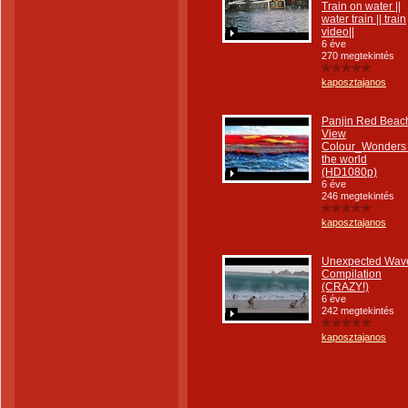
Train on water ||
water train || train
video||
6 éve
270 megtekintés
kaposztajanos
Panjin Red Beac
View
Colour_Wonders 
the world
(HD1080p)
6 éve
246 megtekintés
kaposztajanos
Unexpected Wav
Compilation
(CRAZY!)
6 éve
242 megtekintés
kaposztajanos