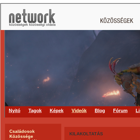
CS
Nyitó
Tagok
Képek
Videók
Blog
Fórum
L
Családosok
KILAKOLTATÁS
Közössége