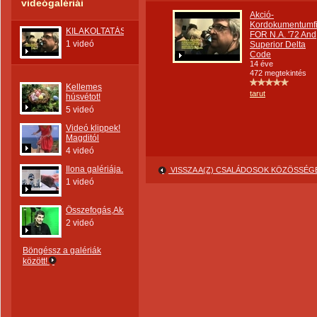
videógalériái
Akció-
Kordokumentumfi
KILAKOLTATÁS
FOR N.A. '72 And
1 videó
Superior Delta
Code
14 éve
472 megtekintés
Kellemes
tarut
húsvétot!
5 videó
Videó klippek!
Magditól
4 videó
Ilona galériája.
VISSZA A(Z) CSALÁDOSOK KÖZÖSSÉ
1 videó
Összefogás,Akarat
2 videó
Böngéssz a galériák
között!