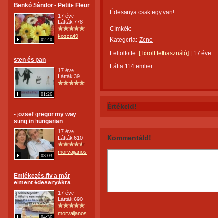
Benkó Sándor - Petite Fleur
Édesanya csak egy van!
17 éve
Látták:778
Címkék:
kosza49
Kategória:
Zene
02:40
Feltöltötte:
[Törölt felhasználó]
|
17 éve
sten és pan
Látta 114 ember.
17 éve
Látták:39
01:26
Értékeld!
- jozsef gregor my way
sung in hungarian
17 éve
Kommentáld!
Látták:610
morvaijanosne
03:03
Emlékezés.flv a már
elment édesanyákra
17 éve
Látták:690
morvaijanosne
04:36