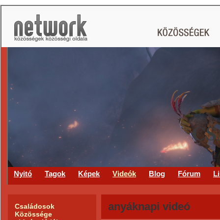
CS
Nyitó
Tagok
Képek
Videók
Blog
Fórum
L
anyáknapi videó
Családosok
Közössége