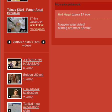
Hozzászólások
Tolnay Klári - Páger Antal
Orhideák
17 éve
Rné Magdi
üzente
17 éve
Látták:764
Nagyon szép videó!
Mindig örömmel nézzük.
morvaijanosne
06:01
200/207
oldal (1650
videó)
A TŰZBIZTOS
HÁZASSÁG
6 videó
Boldog Újévet!
1 videó
Családosok
közössége
2 videó
Tanítsd meg
minél előbb
síelni!