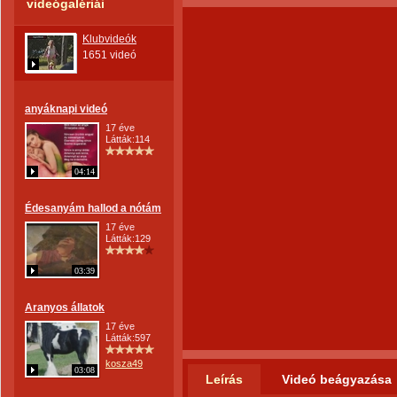
videógalériái
Klubvideók
1651 videó
anyáknapi videó
17 éve
Látták:114
04:14
Édesanyám hallod a nótám
17 éve
Látták:129
03:39
Aranyos állatok
17 éve
Látták:597
kosza49
03:08
Leírás
Videó beágyazása