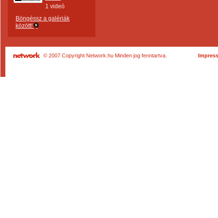
1 videó
Böngéssz a galériák
között!
© 2007 Copyright Network.hu Minden jog fenntartva.
Impres