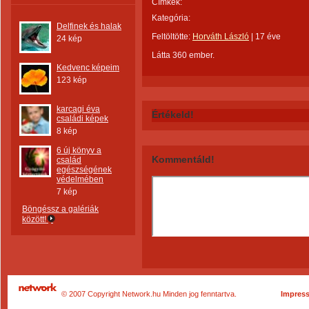
Címkék:
Kategória:
Delfinek és halak
Feltöltötte:
Horváth László
|
17 éve
24 kép
Látta 360 ember.
Kedvenc képeim
123 kép
karcagi éva
Értékeld!
családi képek
8 kép
6 új könyv a
Kommentáld!
család
egészségének
védelmében
7 kép
Böngéssz a galériák
között!
© 2007 Copyright Network.hu Minden jog fenntartva.
Impres