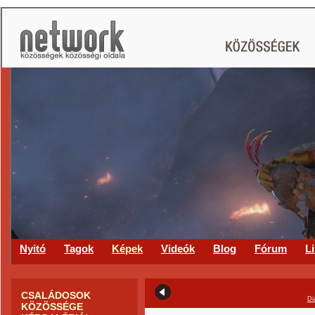
CS
Nyitó
Tagok
Képek
Videók
Blog
Fórum
L
CSALÁDOSOK
Di
KÖZÖSSÉGE