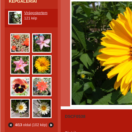
KÉPGALÉRIÁI
Virágoskertem
121 kép
DSCF0538
4/13
oldal (102 kép)