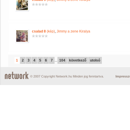
csalad 8
(kép)
,
Jimmy a zene Kiralya
1
2
3
4
5
6
7
...
104
következő
utolsó
© 2007 Copyright Network.hu Minden jog fenntartva.
Impress