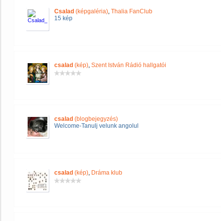
Csalad
(képgaléria)
,
Thalia FanClub
15 kép
csalad
(kép)
,
Szent István Rádió hallgatói
csalad
(blogbejegyzés)
Welcome-Tanulj velunk angolul
csalad
(kép)
,
Dráma klub