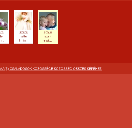
ere
szere
egy ő
tte
tette
szint
n...
l min...
e pil...
A A(Z) CSALÁDOSOK KÖZÖSSÉGE KÖZÖSSÉG ÖSSZES KÉPÉHEZ