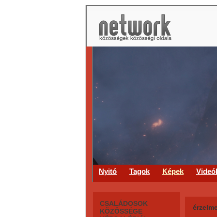
Nyitó
Tagok
Képek
Videó
CSALÁDOSOK
érzelm
KÖZÖSSÉGE