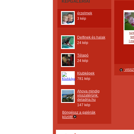
KÉPGALÉRIÁI
érzelmek
3 kép
sz
te
Delfinek és halak
l mi
24 kép
Télapó
24 kép
VISSZ
Klubképek
781 kép
Ahova mindig
visszatérünk:
deladria.hu
147 kép
Böngéssz a galériák
között!