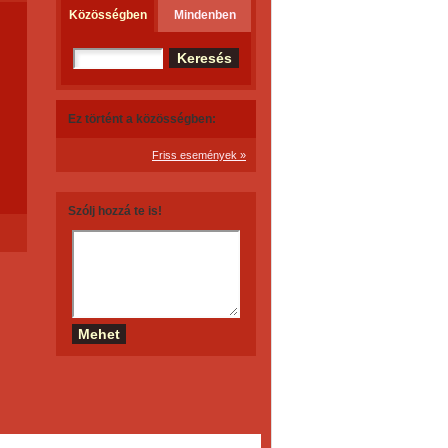
Közösségben
Mindenben
Ez történt a közösségben:
Friss események »
Szólj hozzá te is!