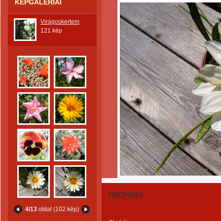
KÉPGALÉRIÁI
Virágoskertem
121 kép
DSCF0534
4/13
oldal (102 kép)