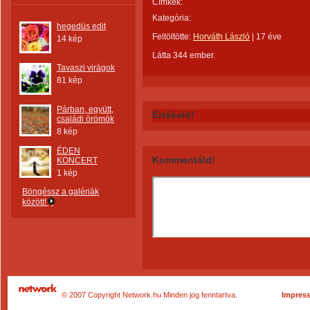
Címkék:
Kategória:
hegedüs edit
Feltöltötte:
Horváth László
|
17 éve
14 kép
Látta 344 ember.
Tavaszi virágok
81 kép
Párban, együtt,
Értékeld!
családi örömök
8 kép
ÉDEN
Kommentáld!
KONCERT
1 kép
Böngéssz a galériák
között!
© 2007 Copyright Network.hu Minden jog fenntartva.
Impres