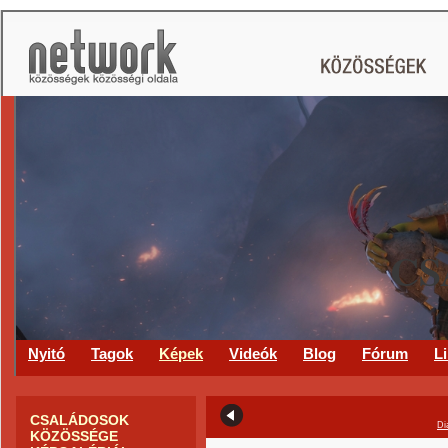
CS
Nyitó
Tagok
Képek
Videók
Blog
Fórum
L
CSALÁDOSOK
Di
KÖZÖSSÉGE