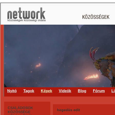
CS
Nyitó
Tagok
Képek
Videók
Blog
Fórum
L
CSALÁDOSOK
hegedüs edit
KÖZÖSSÉGE