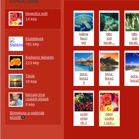
KÉPGALÉRIÁI
hegedüs edit
14 kép
pálma
plitv
plitv
faszi
icei
icei
Klubképek
get
tavak...
tavak..
781 kép
Kedvenc képeim
123 kép
bora-
bora-
Tájak
bora-
bora1
bora1
bora2
19 kép
4
0
karcagi éva
családi képek
8 kép
Böngéssz a galériák
szép
nagy
között!
virág
csoko
ok 1
r sze...