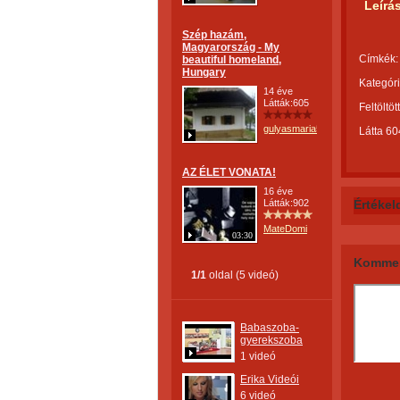
Leírá
Szép hazám,
Magyarország - My
Címkék:
beautiful homeland,
Hungary
Kategóri
14 éve
Látták:605
Feltöltöt
gulyasmaria52
Látta 60
AZ ÉLET VONATA!
16 éve
Látták:902
Értékel
MateDomi
03:30
Kommen
1/1
oldal (5 videó)
Babaszoba-
gyerekszoba
1 videó
Erika Videói
6 videó