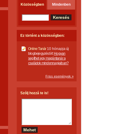
Közösségben
Mindenben
Ez történt a közösségben:
Online Tanár
10 hónapja
új
blogbejegyzést írt:
Hogyan
segíthet egy magántanár a
családok mindennapjaiban?
Friss események »
Szólj hozzá te is!