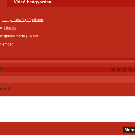
s
Videó beágyazása
magyarország képekben
a:
Utazás
te:
gulyas maria
|
14 éve
4 ember.
d!
táld!