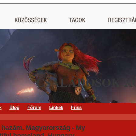
CSALÁDOSOK K
k
Blog
Fórum
Linkek
Friss
 hazám, Magyarország - My
tiful homeland, Hungary