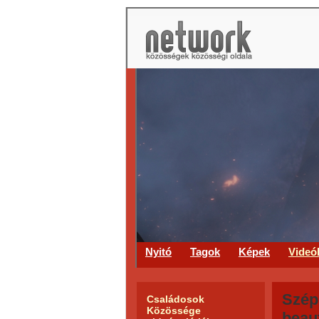
Nyitó
Tagok
Képek
Videó
Szép
Családosok
Közössége
beau