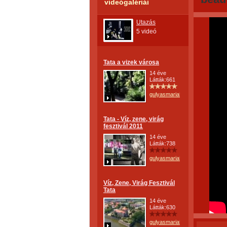
videógalériái
Utazás
5 videó
Tata a vizek városa
14 éve
Látták:661
gulyasmaria52
Tata - Víz, zene, virág
fesztivál 2011
14 éve
Látták:738
gulyasmaria52
Víz, Zene, Virág Fesztivál
Tata
14 éve
Látták:630
gulyasmaria52