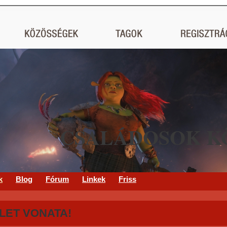
CSALÁDOSOK K
k
Blog
Fórum
Linkek
Friss
LET VONATA!