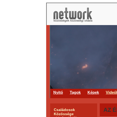
Nyitó
Tagok
Képek
Videó
AZ É
Családosok
Közössége