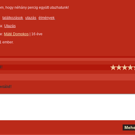
m, hogy néhány percig együtt utazhatunk!
találkozások
utazás
élmények
a:
Utazás
te:
Máté Domokos
|
16 éve
1 ember.
d!
táld!