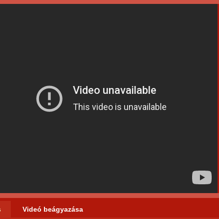
s
Videó beágyazása