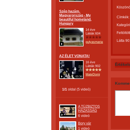
Köszönö
Szép hazám,
Magyarország - My
Címkék:
beautiful homeland,
Hungary
Kategóri
14 éve
Feltöltöt
Látták:604
Látta 90
gulyasmaria52
AZ ÉLET VONATA!
16 éve
Értékel
Látták:902
MateDomi
03:30
Kommen
1/1
oldal (5 videó)
A TŰZBIZTOS
HÁZASSÁG
6 videó
Bory vár
1 videó