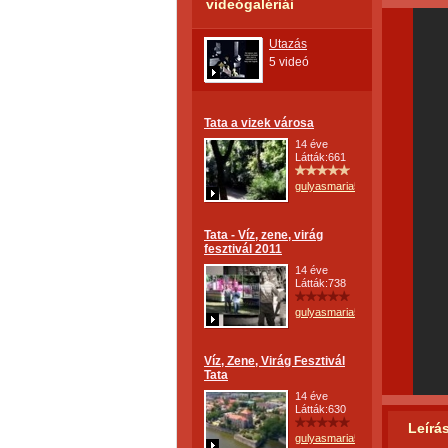
videógalériái
Utazás
5 videó
Tata a vizek városa
14 éve
Látták:661
gulyasmaria52
Tata - Víz, zene, virág
fesztivál 2011
14 éve
Látták:738
gulyasmaria52
Víz, Zene, Virág Fesztivál
Tata
14 éve
Látták:630
Leírá
gulyasmaria52