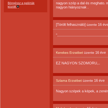
nagyon szép a dal és meghato. m
Böngéssz a galériák
között!
nagyon hiányoznak .
[Törölt felhasználó]
16 év
üzente
"....................................................
16 éve
Kerekes Erzsébet
üzente
EZ NAGYON SZOMORU,..
16 éve
Szlama Erzsébet
üzente
Nagyon szépek a képek, a zenér