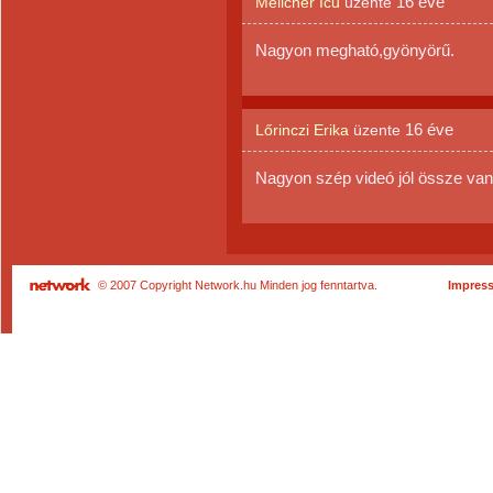
16 éve
Melicher Icu
üzente
Nagyon megható,gyönyörű.
16 éve
Lőrinczi Erika
üzente
Nagyon szép videó jól össze va
© 2007 Copyright Network.hu Minden jog fenntartva.
Impres