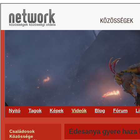
CS
Nyitó
Tagok
Képek
Videók
Blog
Fórum
L
Édesanya gyere haza 
Családosok
Közössége