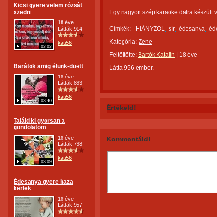
Kicsi gyere velem rózsát
szedni
Egy nagyon szép karaoke dalra készült v
18 éve
Címkék:
HIÁNYZOL
sír
édesanya
éd
Látták:914
Kategória:
Zene
kati56
03:03
Feltöltötte:
Bartók Katalin
|
18 éve
Barátok amig élünk-duett
Látta 956 ember.
18 éve
Látták:863
kati56
03:40
Értékeld!
Találd ki gyorsan a
gondolatom
18 éve
Kommentáld!
Látták:768
kati56
03:09
Édesanya gyere haza
kérlek
18 éve
Látták:957