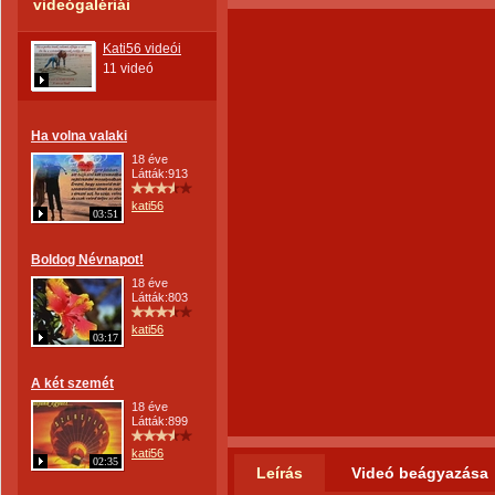
videógalériái
Kati56 videói
11 videó
Ha volna valaki
18 éve
Látták:913
kati56
03:51
Boldog Névnapot!
18 éve
Látták:803
kati56
03:17
A két szemét
18 éve
Látták:899
kati56
02:35
Leírás
Videó beágyazása