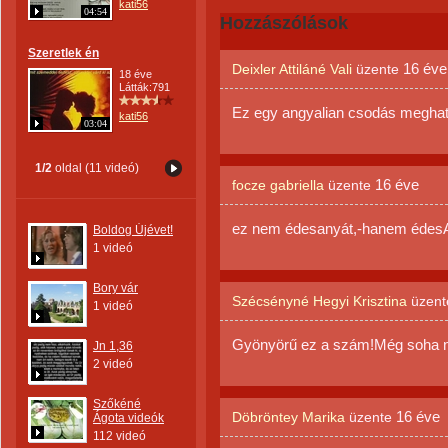
kati56
04:54
Hozzászólások
Szeretlek én
16 éve
Deixler Attiláné Vali
üzente
18 éve
Látták:791
Ez egy angyalian csodás megha
kati56
03:04
1/2
oldal (11 videó)
16 éve
focze gabriella
üzente
ez nem édesanyát,-hanem édesAP
Boldog Újévet!
1 videó
Bory vár
Szécsényné Hegyi Krisztina
üzen
1 videó
Gyönyörű ez a szám!Még soha n
Jn 1,36
2 videó
Szőkéné
16 éve
Döbröntey Marika
üzente
Ágota videók
112 videó