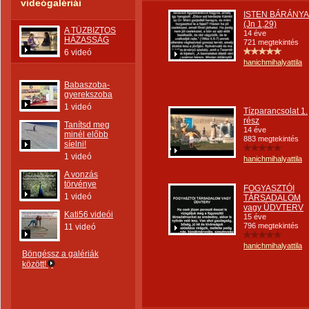
videógalériái
ISTEN BÁRÁNYA
(Jn 1,29)
A TŰZBIZTOS
14 éve
HÁZASSÁG
721 megtekintés
6 videó
hanichmihalyattila
Babaszoba-
gyerekszoba
1 videó
Tízparancsolat 1.
rész
Tanítsd meg
14 éve
minél előbb
883 megtekintés
síelni!
1 videó
hanichmihalyattila
A vonzás
törvénye
FOGYASZTÓI
1 videó
TÁRSADALOM
vagy ÜDVTERV
Kati56 videói
15 éve
796 megtekintés
11 videó
hanichmihalyattila
Böngéssz a galériák
között!