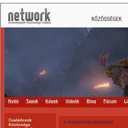
CS
Nyitó
Tagok
Képek
Videók
Blog
Fórum
L
Családosok
A TŰZBIZTOS HÁZASSÁG
Közössége