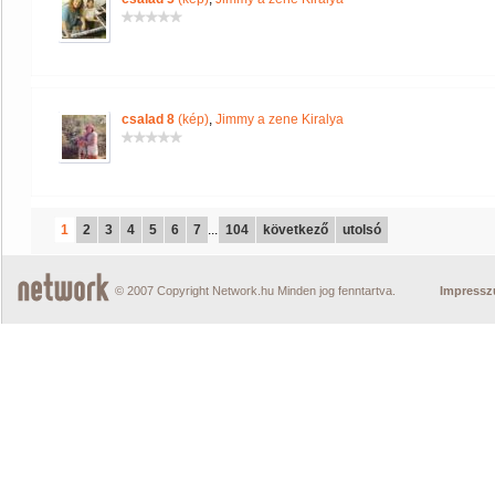
csalad 8
(kép)
,
Jimmy a zene Kiralya
1
2
3
4
5
6
7
...
104
következő
utolsó
© 2007 Copyright Network.hu Minden jog fenntartva.
Impress