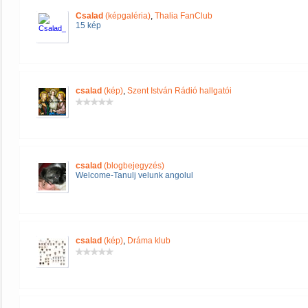
Csalad
(képgaléria)
,
Thalia FanClub
15 kép
csalad
(kép)
,
Szent István Rádió hallgatói
csalad
(blogbejegyzés)
Welcome-Tanulj velunk angolul
csalad
(kép)
,
Dráma klub