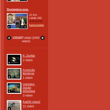
Designtoscano.
11 éve
Látták:265
kaposztajanos
02:58
155/207
oldal (1650
videó)
8. Zsoltár
2 videó
A vonzás
törvénye
1 videó
csendes-
óceán
élővilága
3 videó
Kati56 videói
11 videó