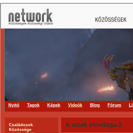
CS
Nyitó
Tagok
Képek
Videók
Blog
Fórum
L
A vizek élővilága-2.
Családosok
Közössége