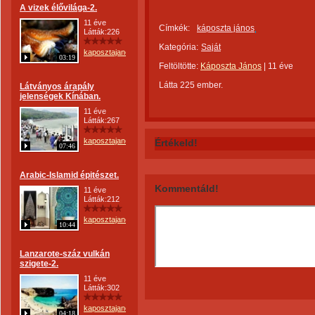
A vizek élővilága-2.
11 éve
Címkék:
káposzta jános
Látták:226
Kategória:
Saját
kaposztajanos
03:19
Feltöltötte:
Káposzta János
|
11 éve
Látta 225 ember.
Látványos árapály
jelenségek Kínában.
11 éve
Látták:267
kaposztajanos
Értékeld!
07:46
Arabic-Islamid épitészet.
Kommentáld!
11 éve
Látták:212
kaposztajanos
10:44
Lanzarote-száz vulkán
szigete-2.
11 éve
Látták:302
kaposztajanos
04:18