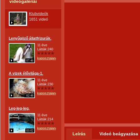
videógalériái
Klubvideók
1651 videó
Lenyűgöző állatfrizurák.
11 éve
Látták:240
kaposztajanos
07:46
A vizek élővilága-1.
11 éve
Látták:230
kaposztajanos
02:48
Leg-leg-leg.
11 éve
Látták:214
kaposztajanos
03:02
Leírás
Videó beágyazása