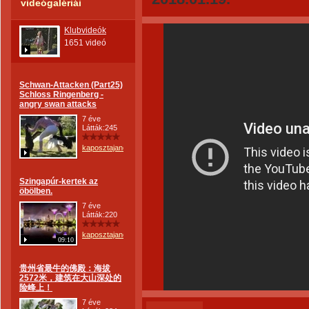
videógalériái
Klubvideók
1651 videó
Schwan-Attacken (Part25)
Schloss Ringenberg -
angry swan attacks
7 éve
Látták:245
kaposztajanos
Szingapúr-kertek az
öbölben.
7 éve
Látták:220
kaposztajanos
09:10
贵州省最牛的佛殿：海拔
2572米，建筑在大山深处的
险峰上！
7 éve