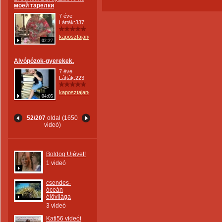
моей тарелки
7 éve
Látták:337
kaposztajanos
02:27
Alvópózok-gyerekek.
7 éve
Látták:223
kaposztajanos
04:05
52/207
oldal (1650
videó)
Boldog Újévet!
1 videó
csendes-
óceán
élővilága
3 videó
Kati56 videói