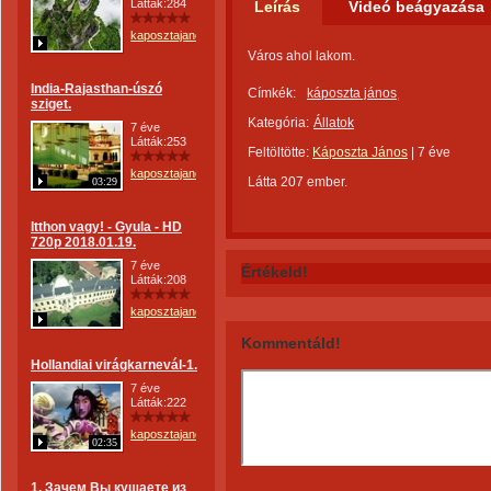
Látták:284
Leírás
Videó beágyazása
kaposztajanos
Város ahol lakom.
India-Rajasthan-úszó
Címkék:
káposzta jános
sziget.
Kategória:
Állatok
7 éve
Látták:253
Feltöltötte:
Káposzta János
|
7 éve
kaposztajanos
Látta 207 ember.
03:29
Itthon vagy! - Gyula - HD
720p 2018.01.19.
7 éve
Értékeld!
Látták:208
kaposztajanos
Kommentáld!
Hollandiai virágkarnevál-1.
7 éve
Látták:222
kaposztajanos
02:35
1. Зачем Вы кушаете из