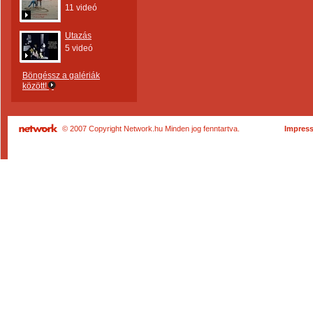
11 videó
Utazás
5 videó
Böngéssz a galériák
között!
© 2007 Copyright Network.hu Minden jog fenntartva.
Impres