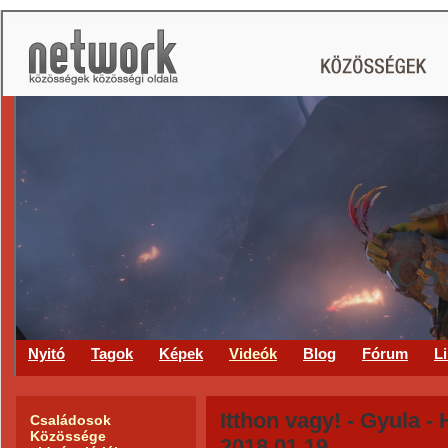
CS
Nyitó
Tagok
Képek
Videók
Blog
Fórum
L
Itthon vagy! - Gyula -
Családosok
Közössége
2018.01.19.