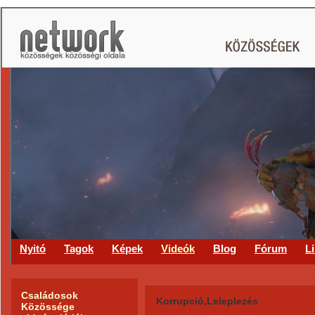
CS
Nyitó
Tagok
Képek
Videók
Blog
Fórum
L
Családosok
Korrupció,Leleplezés
Közössége