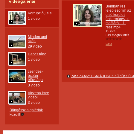
videógalériái
Bombahíres
leleplező fim az
Korrupció,Leleplezés
első kerületi
1 videó
önkormányzati
maffiáról - 1.
rész.mp4
15 éve
619 megtekintés
Minden ami
szép
tarut
29 videó
Dervis tánc
1 videó
csendes-
óceán
VISSZA A(Z) CSALÁDOSOK KÖZÖSSÉ
élővilága
3 videó
Viczena Imre
videói
3 videó
Böngéssz a galériák
között!