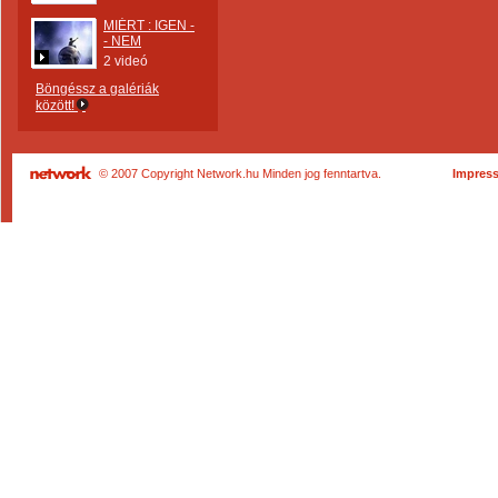
MIÉRT : IGEN -
- NEM
2 videó
Böngéssz a galériák
között!
© 2007 Copyright Network.hu Minden jog fenntartva.
Impres