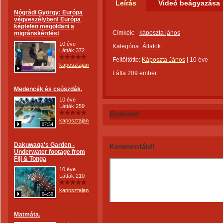
Leírás
Videó beágyazása
Nógrádi György: Európa
végveszélyben! Európa
képtelen megoldani a
Címkék:
káposzta jános
migránskérdést
10 éve
Kategória:
Állatok
Látták:372
Feltöltötte:
Káposzta János
|
10 éve
kaposztajanos
Látta 209 ember.
Medencék és csúszdák.
10 éve
Látták:259
Értékeld!
kaposztajanos
07:54
Dakuwaqa's Garden -
Kommentáld!
Underwater footage from
Fiji & Tonga
10 éve
Látták:210
kaposztajanos
04:50
Matmáta.