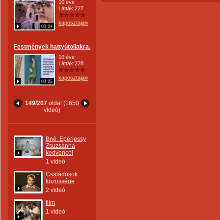
10 éve
Látták:227
kaposztajanos
03:04
Festmények hattyútollakra.
10 éve
Látták:228
kaposztajanos
03:05
149/207
oldal (1650
videó)
Bné. Eperjessy
Zsuzsanna
kedvencei
1 videó
Családosok
közössége
2 videó
film
1 videó