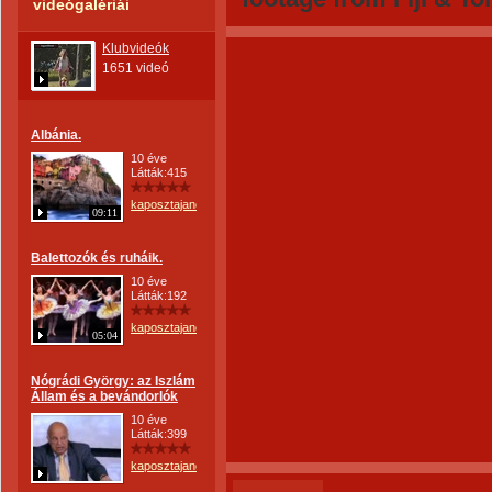
videógalériái
Klubvideók
1651 videó
Albánia.
10 éve
Látták:415
kaposztajanos
09:11
Balettozók és ruháik.
10 éve
Látták:192
kaposztajanos
05:04
Nógrádi György: az Iszlám
Állam és a bevándorlók
10 éve
Látták:399
kaposztajanos