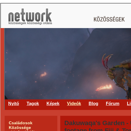
CS
Nyitó
Tagok
Képek
Videók
Blog
Fórum
L
Dakuwaqa's Garden -
Családosok
Közössége
footage from Fiji & To