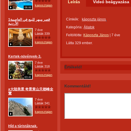
Leírás
Videó beágyazása
kaposztajanos
08:06
Címkék:
káposzta jános
1قصر مبهر للبيع في العاصمة
الأردنية
Kategória:
Állatok
7 éve
Látták:339
Feltöltötte:
Káposzta János
|
7 éve
kaposztajanos
Látta 329 ember.
Kertek-növények-3.
7 éve
Látták:318
Értékeld!
kaposztajanos
03:41
Kommentáld!
a大陸美景 奇景黃山天都峰全
覽
7 éve
Látták:341
kaposztajanos
Híd a túristáknak.