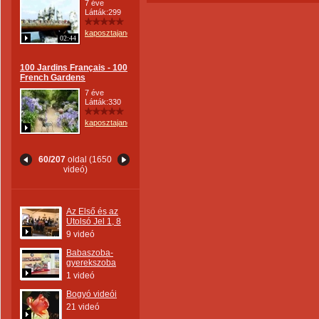
7 éve
Látták:299
kaposztajanos
02:44
100 Jardins Français - 100
French Gardens
7 éve
Látták:330
kaposztajanos
60/207
oldal (1650
videó)
Az Első és az
Utolsó Jel 1, 8
9 videó
Babaszoba-
gyerekszoba
1 videó
Bogyó videói
21 videó