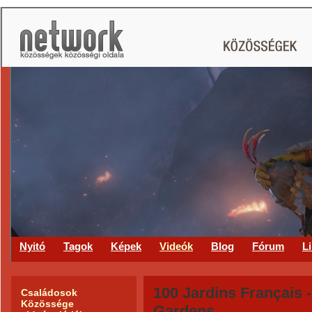
CS
Nyitó
Tagok
Képek
Videók
Blog
Fórum
L
100 Jardins Français 
Családosok
Közössége
Gardens