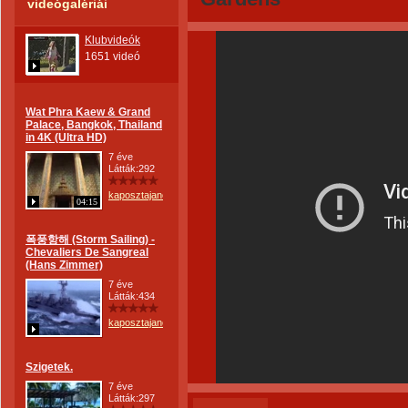
videógalériái
Klubvideók
1651 videó
Wat Phra Kaew & Grand
Palace, Bangkok, Thailand
in 4K (Ultra HD)
7 éve
Látták:292
kaposztajanos
04:15
폭풍항해 (Storm Sailing) -
Chevaliers De Sangreal
(Hans Zimmer)
7 éve
Látták:434
kaposztajanos
Szigetek.
7 éve
Látták:297