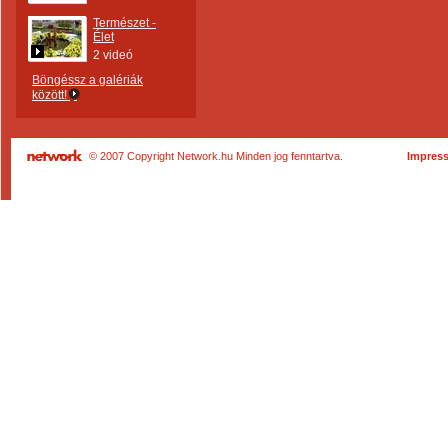
Természet -
Élet
2 videó
Böngéssz a galériák
között!
© 2007 Copyright Network.hu Minden jog fenntartva.
Impres