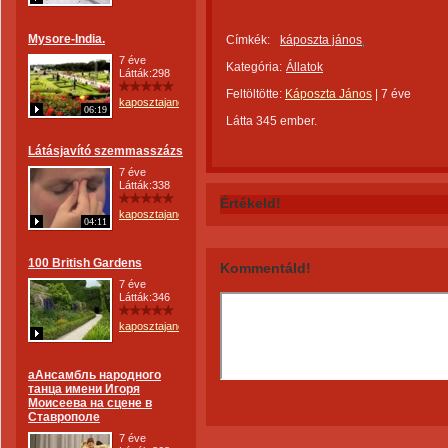
Mysore-India.
Címkék:
káposzta jános
7 éve
Kategória:
Állatok
Látták:298
Feltöltötte:
Káposzta János
|
7 éve
kaposztajanos
06:19
Látta 345 ember.
Látásjavító szemmasszázs
7 éve
Látták:338
Értékeld!
kaposztajanos
04:11
100 British Gardens
Kommentáld!
7 éve
Látták:346
kaposztajanos
aАнсамбль народного
танца имени Игоря
Моисеева на сцене в
Ставрополе
7 éve