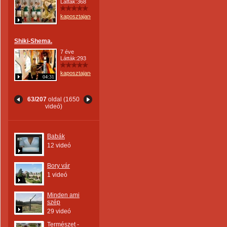
Látták:368
kaposztajanos
Shiki-Shema.
7 éve
Látták:293
kaposztajanos
04:31
63/207
oldal (1650
videó)
Babák
12 videó
Bory vár
1 videó
Minden ami
szép
29 videó
Természet -