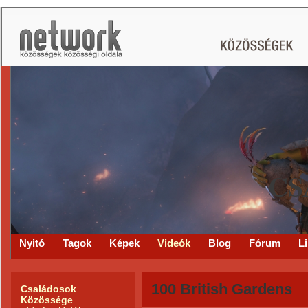
CS
Nyitó
Tagok
Képek
Videók
Blog
Fórum
L
100 British Gardens
Családosok
Közössége