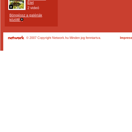
Élet
2 videó
Böngéssz a galériák
között!
© 2007 Copyright Network.hu Minden jog fenntartva.
Impres