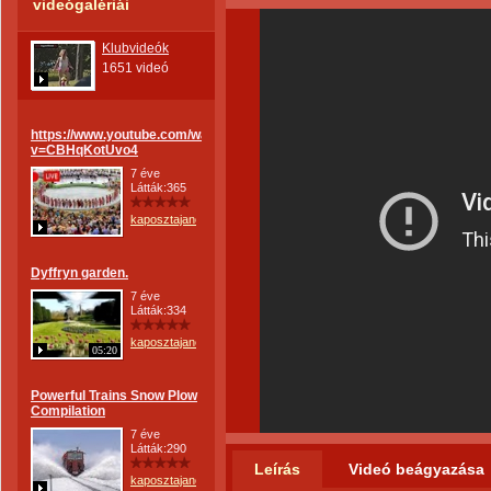
videógalériái
Klubvideók
1651 videó
https://www.youtube.com/watch?
v=CBHqKotUvo4
7 éve
Látták:365
kaposztajanos
Dyffryn garden.
7 éve
Látták:334
kaposztajanos
05:20
Powerful Trains Snow Plow
Compilation
7 éve
Látták:290
Leírás
Videó beágyazása
kaposztajanos