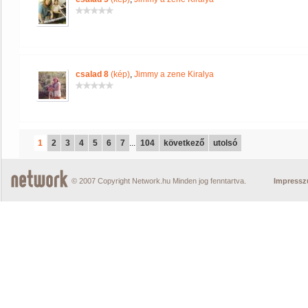
csalad 8
(kép)
,
Jimmy a zene Kiralya
1
2
3
4
5
6
7
...
104
következő
utolsó
© 2007 Copyright Network.hu Minden jog fenntartva.
Impress