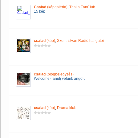
Csalad
(képgaléria)
,
Thalia FanClub
15 kép
csalad
(kép)
,
Szent István Rádió hallgatói
csalad
(blogbejegyzés)
Welcome-Tanulj velunk angolul
csalad
(kép)
,
Dráma klub