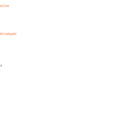
anClub
ió hallgatói
ul