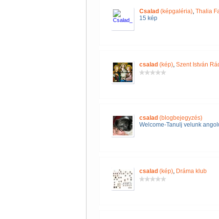
Csalad
(képgaléria)
,
Thalia F
15 kép
csalad
(kép)
,
Szent István Rád
csalad
(blogbejegyzés)
Welcome-Tanulj velunk angol
csalad
(kép)
,
Dráma klub