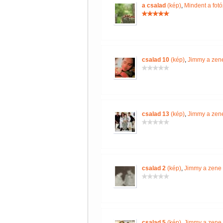
a csalad
(kép)
,
Mindent a fotó
csalad 10
(kép)
,
Jimmy a zene
csalad 13
(kép)
,
Jimmy a zene
csalad 2
(kép)
,
Jimmy a zene 
csalad 5
(kép)
,
Jimmy a zene 