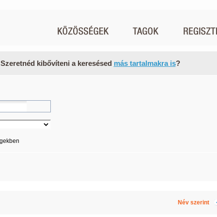
 Szeretnéd kibővíteni a keresésed
más tartalmakra is
?
égekben
Név szerint