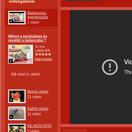
videógalériái
Babaszoba-
gyerekszoba
1 videó
Milyen a barátságos és
meghitt a babaszoba ?
12 éve
Látták:805
babymarket
1/1
oldal (1 videó)
Bogyó videói
21 videó
Kati56 videói
11 videó
KILAKOLTATÁS
1 videó