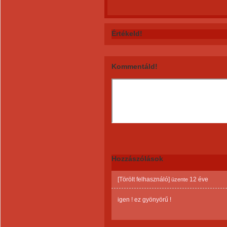
Értékeld!
Kommentáld!
Hozzászólások
[Törölt felhasználó]
12 éve
üzente
igen ! ez gyönyörű !