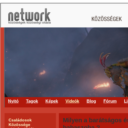
CS
Nyitó
Tagok
Képek
Videók
Blog
Fórum
L
Milyen a barátságos é
Családosok
Közössége
babaszoba ?