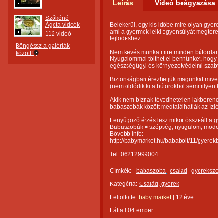
Leírás
Videó beágyazása
Szőkéné
Ágota videók
Belekerül, egy kis időbe mire olyan gyer
ami a gyermek lelki egyensúlyát megter
112 videó
fejlődéshez.
Böngéssz a galériák
Nem kevés munka mire minden bútordara
között!
Nyugalommal tölthet el bennünket, hogy
egészségügyi és környezetvédelmi szab
Biztonságban érezhetjük magunkat mivel 
(nem oldódik ki a bútorokból semmilyen 
Akik nem bíznak tévedhetetlen lakberen
babaszobák között megtalálhatják az ízl
Lenyűgöző érzés lesz mikor összeáll a 
Babaszobák = szépség, nyugalom, mode
Bővebb info:
http://babymarket.hu/bababolt/11/gyerek
Tel: 06212999004
Címkék:
babaszoba
család
gyereksz
Kategória:
Család, gyerek
Feltöltötte:
baby market
|
12 éve
Látta 804 ember.