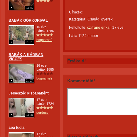
03:35
Címkék:
Kategória:
Család, gyerek
BABÁK GÖRKORIVAL
16 éve
Feltöltötte:
czifrane erika
|
17 éve
Látták:1286
Látta 1124 ember.
bognarne2
01:01
BABÁK A KÁDBAN,
VICCES
Értékeld!
16 éve
Látták:1885
bognarne2
Kommentáld!
01:07
Jelbeszéd kisbabaként
17 éve
Látták:1724
serdesz
03:08
apa tudja
17 éve
Hozzászólások