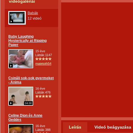
videógalériái
Babák
12 videó
Baby Laughing
Hysterically at Ripping
Paper
15 éve
Látták:1147
matetoth54
Csinálj sok-sok gyermeket
- Anima
16 éve
Látták:476
04:00
Celine Dion és Anne
Geddes
16 éve
Leírás
Videó beágyazása
Látták:388