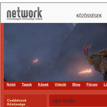
CS
Nyitó
Tagok
Képek
Videók
Blog
Fórum
L
apa tudja
Családosok
Közössége