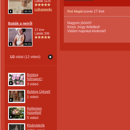
Látták:1125
czifraneerika
17 éve
Rné Magdi
üzente
00:56
Nagyon jóóóó!!
Babák a netről
Köszi ,hogy feltetted!
17 éve
Vidám napokat kívánok!!
Látták:336
04:05
1/2
oldal (12 videó)
Boldog
Nőnapot !
3 videó
Boldog Újévet!
1 videó
Kellemes
húsvétot!
5 videó
Klubvideók