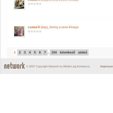
csalad 8
(kép)
,
Jimmy a zene Kiralya
1
2
3
4
5
6
7
...
104
következő
utolsó
© 2007 Copyright Network.hu Minden jog fenntartva.
Impress