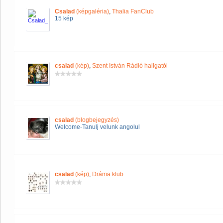
Csalad
(képgaléria)
,
Thalia FanClub
15 kép
csalad
(kép)
,
Szent István Rádió hallgatói
csalad
(blogbejegyzés)
Welcome-Tanulj velunk angolul
csalad
(kép)
,
Dráma klub