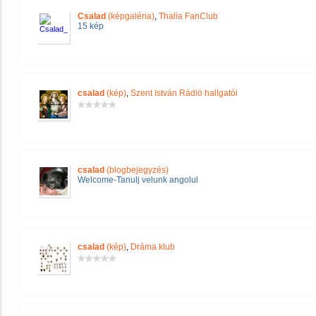
Csalad
(képgaléria)
,
Thalia FanClub
15 kép
csalad
(kép)
,
Szent István Rádió hallgatói
csalad
(blogbejegyzés)
Welcome-Tanulj velunk angolul
csalad
(kép)
,
Dráma klub