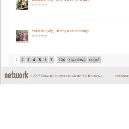
csalad 8
(kép)
,
Jimmy a zene Kiralya
1
2
3
4
5
6
7
...
104
következő
utolsó
© 2007 Copyright Network.hu Minden jog fenntartva.
Impress