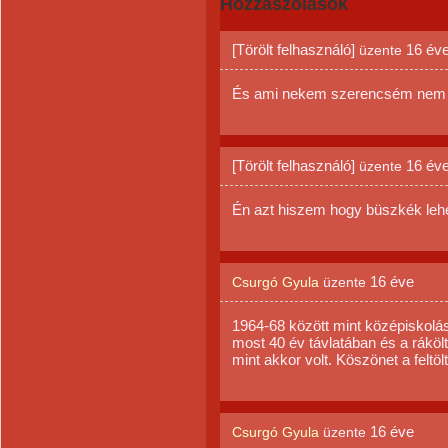
Hozzászólások
[Törölt felhasználó]
16 év
üzente
És ami nekem szerencsém nem 
[Törölt felhasználó]
16 év
üzente
Én azt hiszem hogy büszkék lehe
16 éve
Csurgó Gyula
üzente
1964-68 között mint középiskolá
most 40 év távlatában és a ráköl
mint akkor volt. Köszönet a feltö
16 éve
Csurgó Gyula
üzente