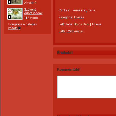
29 videó
Szőkéné
Címkék:
természet
zene
Ágota videók
Kategória:
Utazás
112 videó
Böngéssz a galériák
Feltöltötte:
Botos Gabi
|
18 éve
között!
Látta 1290 ember.
Értékeld!
Kommentáld!