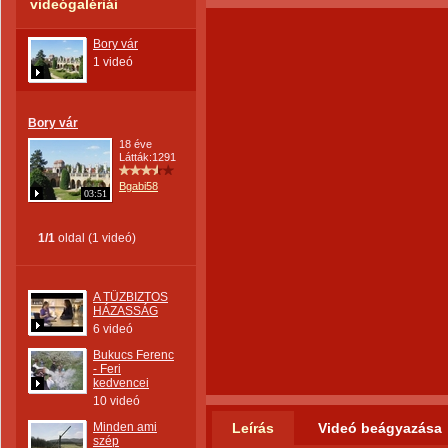
videógalériái
Bory vár
1 videó
Bory vár
18 éve
Látták:1291
Bgabi58
03:51
1/1
oldal (1 videó)
A TŰZBIZTOS
HÁZASSÁG
6 videó
Bukucs Ferenc
- Feri
kedvencei
10 videó
Minden ami
Leírás
Videó beágyazása
szép