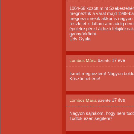
1964-68 között mint Székesfehér
megnéztük a várat majd 1988-ba
megnézni nekik akkor is nagyon t
részletet is láttam ami addig ne
épületre pénzt áldozó felújitókn
gyönyörködni.
Üdv Gyula
17 éve
Lombos Mária
üzente
Ismét megnéztem! Nagyon boldog
Köszönnet érte!
17 éve
Lombos Mária
üzente
Nagyon sajnálom, hogy nem tudom
Tudtok ezen segíteni?