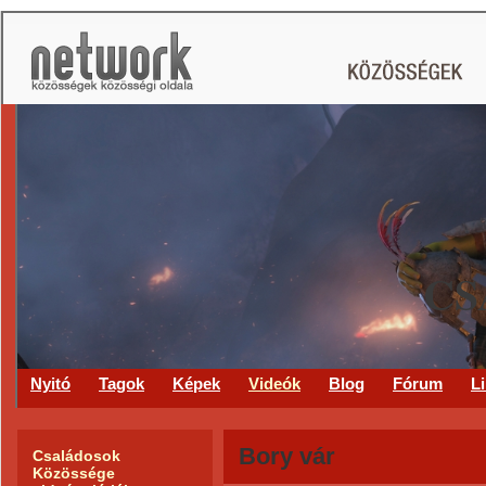
CS
Nyitó
Tagok
Képek
Videók
Blog
Fórum
L
Bory vár
Családosok
Közössége