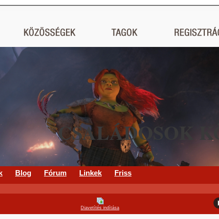
CSALÁDOSOK K
k
Blog
Fórum
Linkek
Friss
Diavetítés indítása