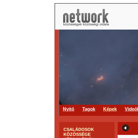
Nyitó
Tagok
Képek
Videó
CSALÁDOSOK
KÖZÖSSÉGE