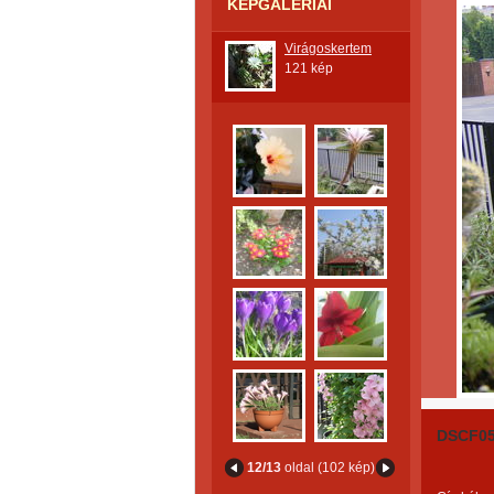
KÉPGALÉRIÁI
Virágoskertem
121 kép
DSCF0
12/13
oldal (102 kép)