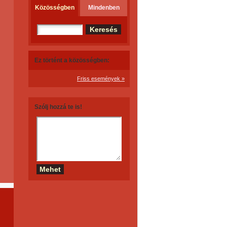
Közösségben
Mindenben
Ez történt a közösségben:
Friss események »
Szólj hozzá te is!