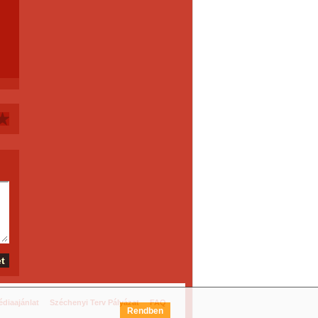
diaajánlat
Széchenyi Terv Pályázat
FAQ
Rendben