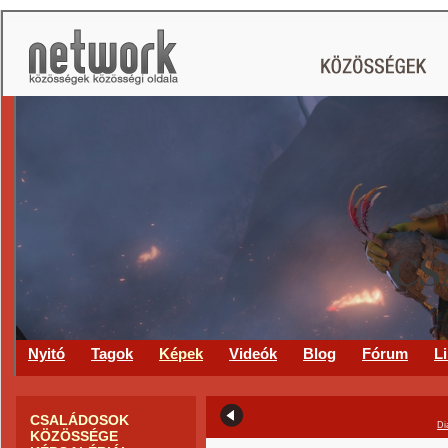
CS
Nyitó
Tagok
Képek
Videók
Blog
Fórum
L
CSALÁDOSOK
Di
KÖZÖSSÉGE