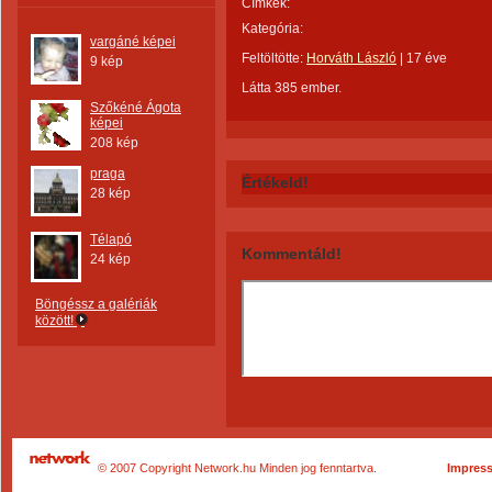
Címkék:
Kategória:
vargáné képei
Feltöltötte:
Horváth László
|
17 éve
9 kép
Látta 385 ember.
Szőkéné Ágota
képei
208 kép
praga
Értékeld!
28 kép
Télapó
Kommentáld!
24 kép
Böngéssz a galériák
között!
© 2007 Copyright Network.hu Minden jog fenntartva.
Impres