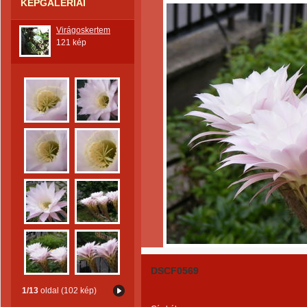
KÉPGALÉRIÁI
Virágoskertem
121 kép
DSCF0569
1/13
oldal (102 kép)