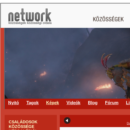
CS
Nyitó
Tagok
Képek
Videók
Blog
Fórum
L
CSALÁDOSOK
Di
KÖZÖSSÉGE