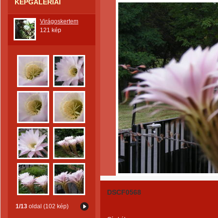
KÉPGALÉRIÁI
Virágoskertem
121 kép
DSCF0568
1/13
oldal (102 kép)