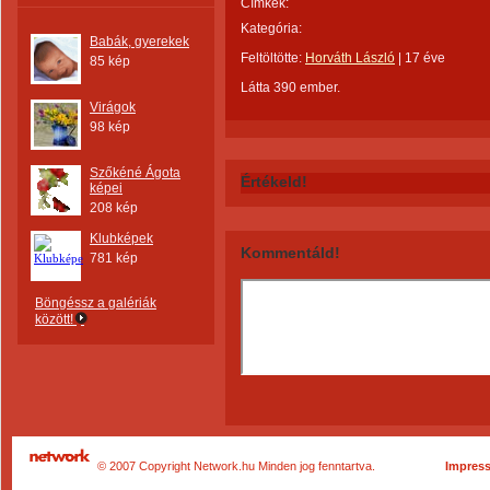
Címkék:
Kategória:
Babák, gyerekek
Feltöltötte:
Horváth László
|
17 éve
85 kép
Látta 390 ember.
Virágok
98 kép
Szőkéné Ágota
Értékeld!
képei
208 kép
Klubképek
Kommentáld!
781 kép
Böngéssz a galériák
között!
© 2007 Copyright Network.hu Minden jog fenntartva.
Impres