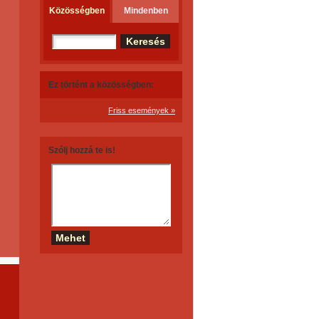
Közösségben
Mindenben
Ez történt a közösségben:
Friss események »
Szólj hozzá te is!