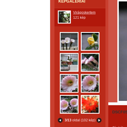
KÉPGALÉRIÁI
Virágoskertem
121 kép
DSCF0
3/13
oldal (102 kép)