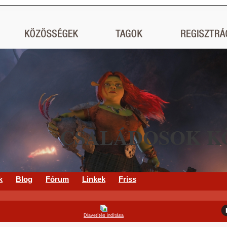
CSALÁDOSOK K
k
Blog
Fórum
Linkek
Friss
Diavetítés indítása