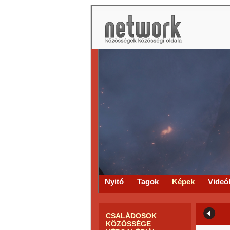
Nyitó
Tagok
Képek
Videó
CSALÁDOSOK
KÖZÖSSÉGE