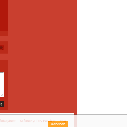
diaajánlat
Széchenyi Terv Pályázat
FAQ
Rendben