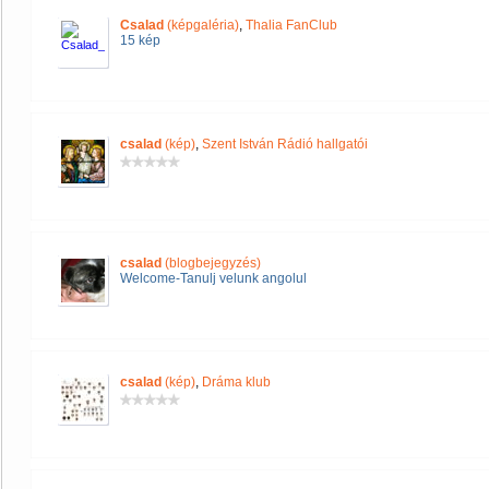
Csalad
(képgaléria)
,
Thalia FanClub
15 kép
csalad
(kép)
,
Szent István Rádió hallgatói
csalad
(blogbejegyzés)
Welcome-Tanulj velunk angolul
csalad
(kép)
,
Dráma klub