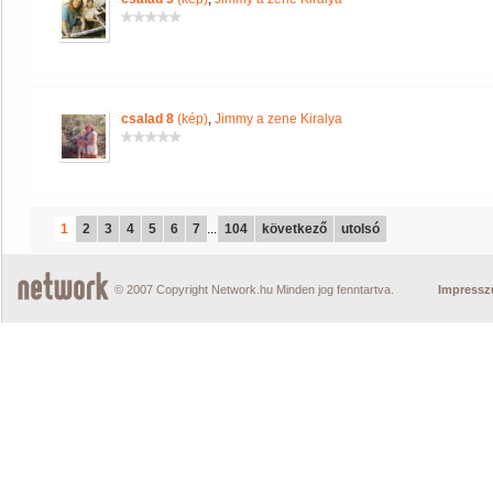
csalad 8
(kép)
,
Jimmy a zene Kiralya
1
2
3
4
5
6
7
...
104
következő
utolsó
© 2007 Copyright Network.hu Minden jog fenntartva.
Impress