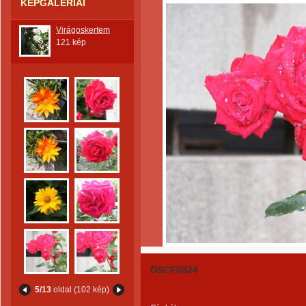
KÉPGALÉRIÁI
Virágoskertem
121 kép
DSCF0524
5/13
oldal (102 kép)