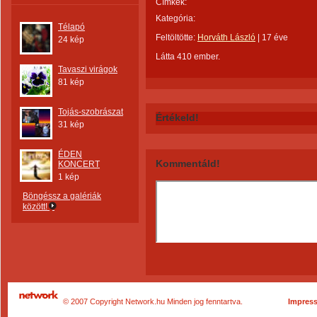
Címkék:
Kategória:
Télapó
Feltöltötte:
Horváth László
|
17 éve
24 kép
Látta 410 ember.
Tavaszi virágok
81 kép
Tojás-szobrászat
Értékeld!
31 kép
ÉDEN
Kommentáld!
KONCERT
1 kép
Böngéssz a galériák
között!
© 2007 Copyright Network.hu Minden jog fenntartva.
Impres