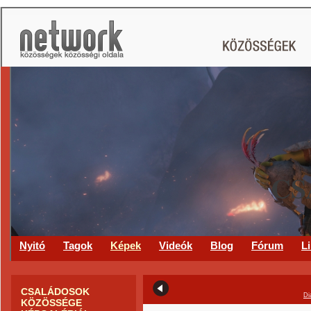
CS
Nyitó
Tagok
Képek
Videók
Blog
Fórum
L
CSALÁDOSOK
Di
KÖZÖSSÉGE