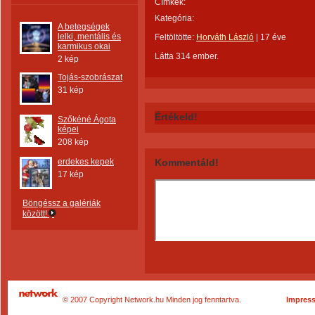
Címkék:
Kategória:
A betegségek
lelki, mentális és
Feltöltötte:
Horváth László
|
17 éve
karmikus okai
Látta 314 ember.
2 kép
Tojás-szobrászat
31 kép
Értékeld!
Szőkéné Ágota
képei
208 kép
erdekes kepek
Kommentáld!
17 kép
Böngéssz a galériák
között!
© 2007 Copyright Network.hu Minden jog fenntartva.
Impres