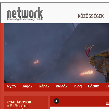
CS
Nyitó
Tagok
Képek
Videók
Blog
Fórum
L
CSALÁDOSOK
Di
KÖZÖSSÉGE