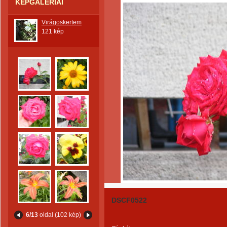
KÉPGALÉRIÁI
Virágoskertem
121 kép
DSCF0522
6/13
oldal (102 kép)