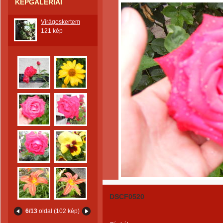
KÉPGALÉRIÁI
Virágoskertem
121 kép
DSCF0520
6/13
oldal (102 kép)