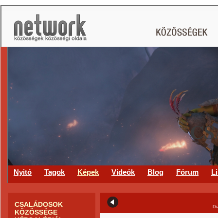
CS
Nyitó
Tagok
Képek
Videók
Blog
Fórum
L
CSALÁDOSOK
Di
KÖZÖSSÉGE