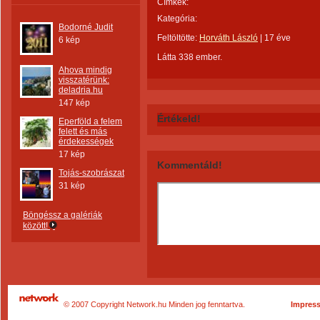
Címkék:
Kategória:
Bodorné Judit
Feltöltötte:
Horváth László
|
17 éve
6 kép
Látta 338 ember.
Ahova mindig
visszatérünk:
deladria.hu
147 kép
Értékeld!
Eperföld a felem
felett és más
érdekességek
17 kép
Kommentáld!
Tojás-szobrászat
31 kép
Böngéssz a galériák
között!
© 2007 Copyright Network.hu Minden jog fenntartva.
Impres