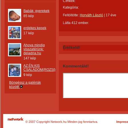
Címkék:
Kategória:
Babák, gyerekek
Feltöltötte:
Horváth László
|
17 éve
85 kép
Látta 412 ember.
erdekes kepek
17 kép
Ahova mindig
Értékeld!
visszatérünk:
deladria.hu
147 kép
AZ ÉN KIS
Kommentáld!
CSALÁDOM(ROZSI)
9 kép
Böngéssz a galériák
között!
© 2007 Copyright Network.hu Minden jog fenntartva.
Impres