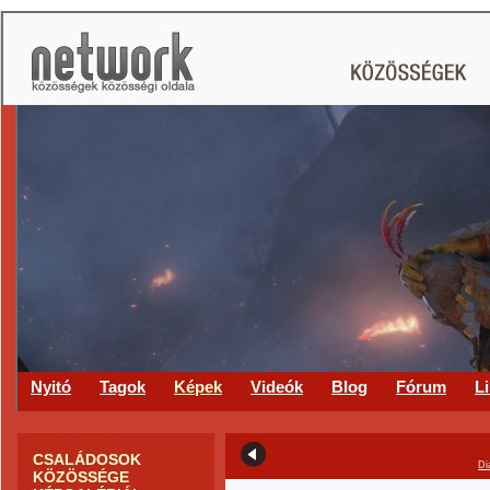
CS
Nyitó
Tagok
Képek
Videók
Blog
Fórum
L
CSALÁDOSOK
Di
KÖZÖSSÉGE