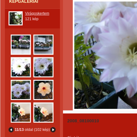
KÉPGALÉRIÁI
Virágoskertem
121 kép
2008_08100010
11/13
oldal (102 kép)