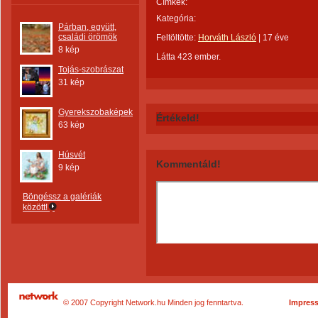
Címkék:
Kategória:
Párban, együtt,
családi örömök
Feltöltötte:
Horváth László
|
17 éve
8 kép
Látta 423 ember.
Tojás-szobrászat
31 kép
Gyerekszobaképek
Értékeld!
63 kép
Húsvét
Kommentáld!
9 kép
Böngéssz a galériák
között!
© 2007 Copyright Network.hu Minden jog fenntartva.
Impres