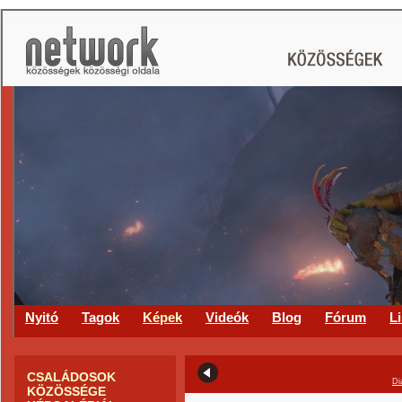
CS
Nyitó
Tagok
Képek
Videók
Blog
Fórum
L
CSALÁDOSOK
Di
KÖZÖSSÉGE