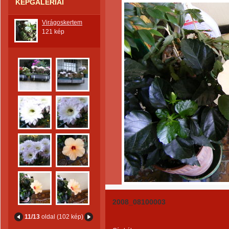
KÉPGALÉRIÁI
Virágoskertem
121 kép
2008_08100003
11/13
oldal (102 kép)