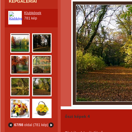
KÉPGALÉRIÁI
Klubképek
781 kép
őszi képek 4
67/98
oldal (781 kép)