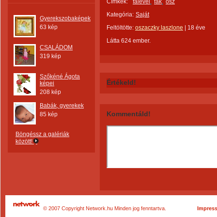
Címkék:
falevél
fák
ősz
Kategória:
Saját
Gyerekszobaképek
63 kép
Feltöltötte:
oszaczky laszlone
|
18 éve
Látta 624 ember.
CSALÁDOM
319 kép
Szőkéné Ágota
Értékeld!
képei
208 kép
Babák, gyerekek
Kommentáld!
85 kép
Böngéssz a galériák
között!
© 2007 Copyright Network.hu Minden jog fenntartva.
Impres