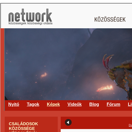
CS
Nyitó
Tagok
Képek
Videók
Blog
Fórum
L
CSALÁDOSOK
Di
KÖZÖSSÉGE