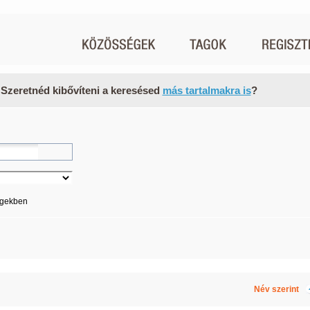
 Szeretnéd kibővíteni a keresésed
más tartalmakra is
?
égekben
Név szerint