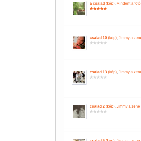
a csalad
(kép)
,
Mindent a fotó
csalad 10
(kép)
,
Jimmy a zene
csalad 13
(kép)
,
Jimmy a zene
csalad 2
(kép)
,
Jimmy a zene 
csalad 5
(kép)
,
Jimmy a zene 