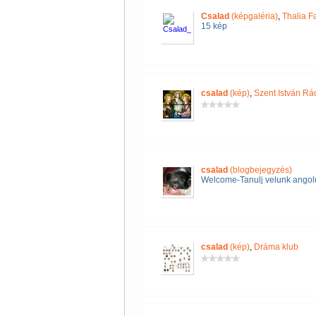
Csalad
(képgaléria)
,
Thalia F
15 kép
csalad
(kép)
,
Szent István Rád
csalad
(blogbejegyzés)
Welcome-Tanulj velunk angol
csalad
(kép)
,
Dráma klub