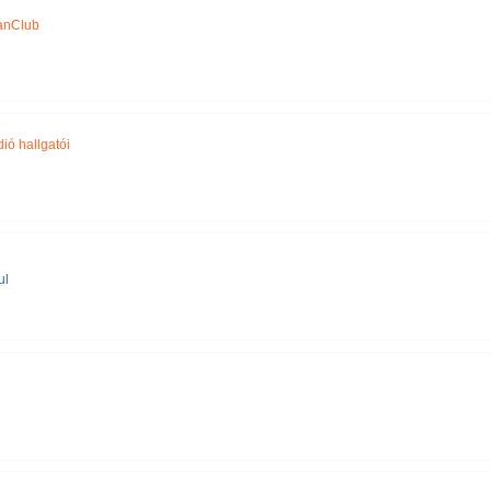
anClub
ió hallgatói
ul