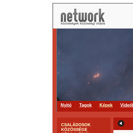
Nyitó
Tagok
Képek
Videó
CSALÁDOSOK
KÖZÖSSÉGE