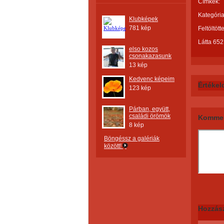
Címkék:
Kategória
Klubképek
781 kép
Feltöltött
Látta 652
elso kozos
csonakazasunk
13 kép
Kedvenc képeim
Értékel
123 kép
Párban, együtt,
családi örömök
Kommen
8 kép
Böngéssz a galériák
között!
Hozzás