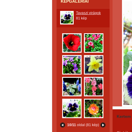
KÉPGALÉRIÁI
Tavaszi virágok
81 kép
Kertem
10/11
oldal (81 kép)