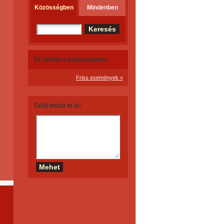
Közösségben
Mindenben
Ez történt a közösségben:
Friss események »
Szólj hozzá te is!