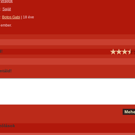
virágok
:
Saját
e:
Botos Gabi
|
18 éve
 ember.
d!
táld!
zólások