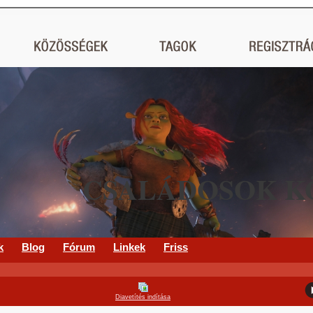
CSALÁDOSOK K
k
Blog
Fórum
Linkek
Friss
Diavetítés indítása