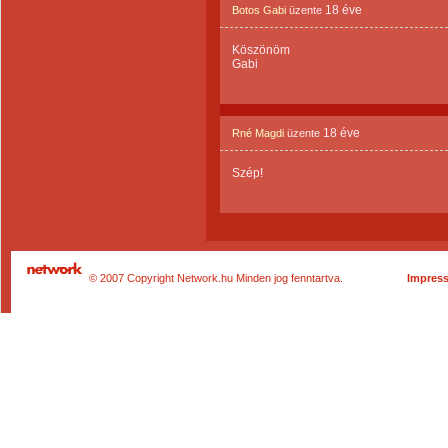
18 éve
Botos Gabi
üzente
Köszönöm
Gabi
18 éve
Rné Magdi
üzente
Szép!
© 2007 Copyright Network.hu Minden jog fenntartva.
Impres