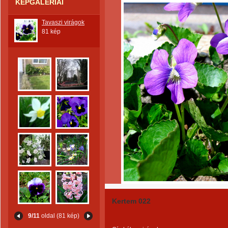
KÉPGALÉRIÁI
Tavaszi virágok
81 kép
Kertem 022
9/11
oldal (81 kép)