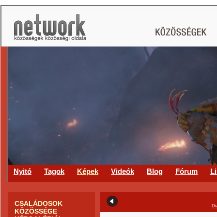
CS
Nyitó
Tagok
Képek
Videók
Blog
Fórum
L
CSALÁDOSOK
Di
KÖZÖSSÉGE