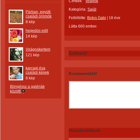
Címkék:
virágok
Kategória:
Saját
Párban, együtt,
családi örömök
Feltöltötte:
Botos Gabi
|
18 éve
8 kép
Látta 660 ember.
hegedüs edit
14 kép
Virágoskertem
Értékeld!
121 kép
karcagi éva
családi képek
Kommentáld!
8 kép
Böngéssz a galériák
között!
Hozzászólások