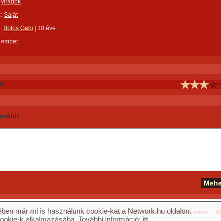
virágok
:
Saját
e:
Botos Gabi
|
18 éve
 ember.
d!
táld!
ben már mi is használunk cookie-kat a Network.hu oldalon.
og fenntartva.
Impresszum
Felhasználási feltételek
Adatvédelem
Mé
cookie-k alkalmazásába. További információ:
itt
.