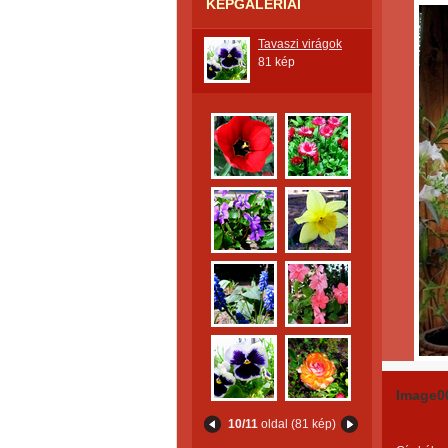
KÉPGALÉRIÁI
Tavaszi virágok
81 kép
Image0
10/11
oldal (81 kép)