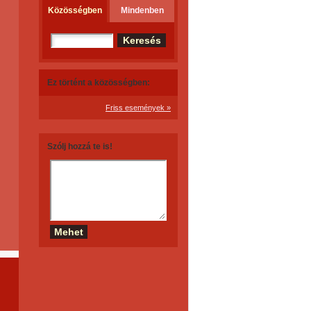
Közösségben
Mindenben
Ez történt a közösségben:
Friss események »
Szólj hozzá te is!