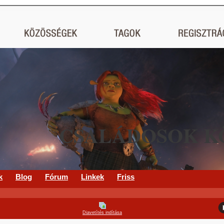
CSALÁDOSOK K
k
Blog
Fórum
Linkek
Friss
Diavetítés indítása