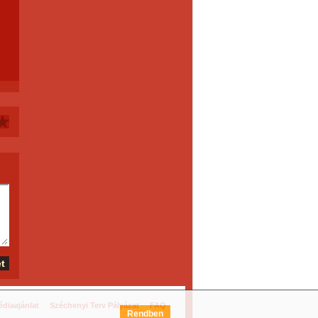
diaajánlat
Széchenyi Terv Pályázat
FAQ
Rendben