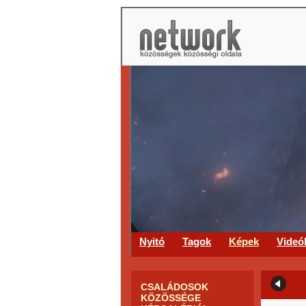
Nyitó
Tagok
Képek
Videó
CSALÁDOSOK
KÖZÖSSÉGE