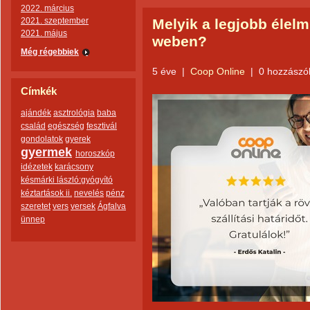
2022. március
2021. szeptember
Melyik a legjobb élel
2021. május
weben?
Még régebbiek
5 éve
|
Coop Online
|
0 hozzászó
Címkék
ajándék
asztrológia
baba
család
egészség
fesztivál
gondolatok
gyerek
gyermek
horoszkóp
idézetek
karácsony
késmárki lászló:gyógyító
kéztartások ii.
nevelés
pénz
szeretet
vers
versek
Ágfalva
ünnep