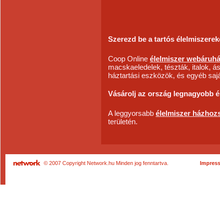
Szerezd be a tartós élelmiszerek
Coop Online
élelmiszer webáruh
macskaeledelek, tészták, italok, á
háztartási eszközök, és egyéb sa
Vásárolj az ország legnagyobb é
A leggyorsabb
élelmiszer házhozs
területén.
© 2007 Copyright Network.hu Minden jog fenntartva.
Impres