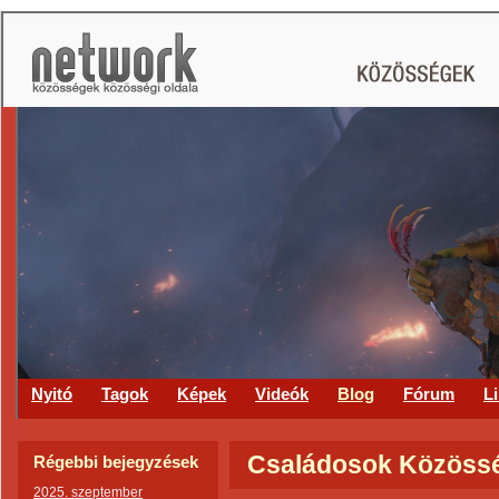
CS
Nyitó
Tagok
Képek
Videók
Blog
Fórum
L
Családosok Közösség
Régebbi bejegyzések
2025. szeptember