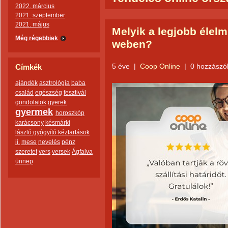
2022. március
2021. szeptember
2021. május
Melyik a legjobb élel
Még régebbiek
weben?
5 éve
|
Coop Online
|
0 hozzászó
Címkék
ajándék
asztrológia
baba
család
egészség
fesztivál
gondolatok
gyerek
gyermek
horoszkóp
karácsony
késmárki
lászló:gyógyító kéztartások
ii.
mese
nevelés
pénz
szeretet
vers
versek
Ágfalva
ünnep