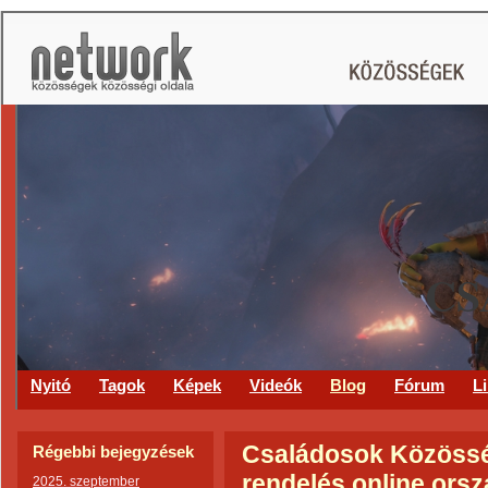
CS
Nyitó
Tagok
Képek
Videók
Blog
Fórum
L
Családosok Közösség
Régebbi bejegyzések
rendelés online ors
2025. szeptember