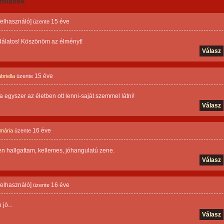
zólások
 felhasználó]
15 éve
üzente
dálatos! Köszönöm az élményt!
Válasz
15 éve
briella
üzente
a egyszer az életben ott lenni-saját szemmel látni!
Válasz
16 éve
 mária
üzente
n hallgattam, kellemes, jóhangulatú zene.
Válasz
 felhasználó]
16 éve
üzente
jó...
Válasz