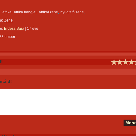
afrika
afrika hangjai
afrikai zene
nyugtató zene
a:
Zene
te:
Erdész Sára
|
17 éve
483 ember.
d!
táld!