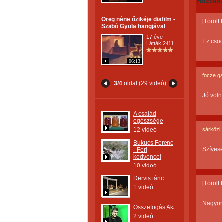
Hozzás
Öreg néne őzikéje diafilm -
[Törölt
Szabó Gyula hangjával
17 éve
Ez cso
Látták:2411
06:13
focze ga
3/4
oldal (29 videó)
Jó voln
A család
egészsége
12 videó
sárközi
Bukucs Ferenc
Szívese
- Feri
kedvencei
10 videó
Dervis tánc
[Törölt
1 videó
Nagyon 
Összefogás,Akarat
2 videó