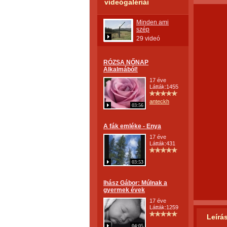
videógalériái
Minden ami
szép
29 videó
RÓZSA NŐNAP
Alkalmából!
17 éve
Látták:1455
anteckh
03:56
A fák emléke - Enya
17 éve
Látták:431
03:53
Ihász Gábor: Múlnak a
gyermek évek
17 éve
Látták:1259
Leírá
04:05