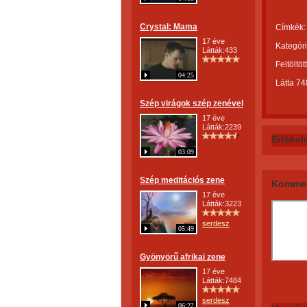
Crystal: Mama
Címkék:
17 éve
Kategóri
Látták:433
Feltöltöt
04:25
Látta 7
Szép virágok szép zenével
17 éve
Látták:2239
Értékel
03:09
Szép meditációs zene
Kommen
17 éve
Látták:3223
serdesz
05:49
Gyönyörű afrikai zene
17 éve
Látták:7484
serdesz
06:22