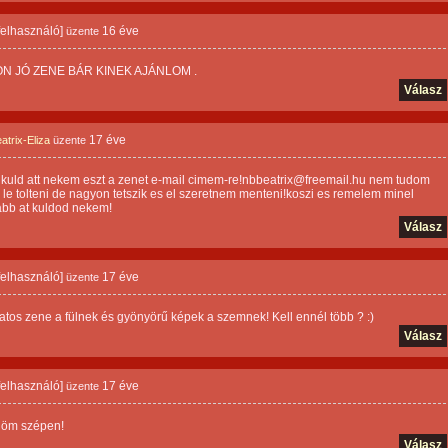
 felhasználó]
16 éve
üzente
N JÓ ZENE BÁR KINEK AJÁNLOM .
Válasz
17 éve
trix-Eliza
üzente
 kuld att nekem eszt a zenet e-mail cimem-re!nbbeatrix@freemail.hu nem tudom
le tolteni de nagyon tetszik es el szeretnem menteni!koszi es remelem minel
bb at kuldod nekem!
Válasz
 felhasználó]
17 éve
üzente
tos zene a fülnek és gyönyörű képek a szemnek! Kell ennél több ? :)
Válasz
 felhasználó]
17 éve
üzente
öm szépen!
Válasz