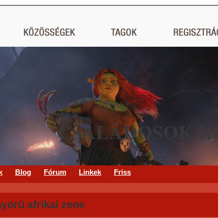
CSALÁDOSOK K
k
Blog
Fórum
Linkek
Friss
yörű afrikai zene