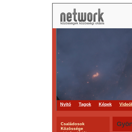
Nyitó
Tagok
Képek
Videó
Gyön
Családosok
Közössége