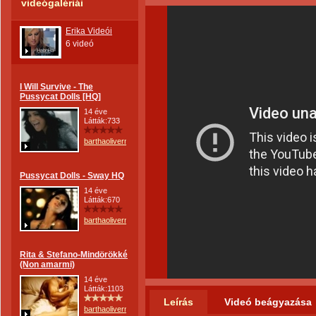
videógalériái
Erika Videói
6 videó
I Will Survive - The
Pussycat Dolls [HQ]
14 éve
Látták:733
barthaoliverne
Pussycat Dolls - Sway HQ
14 éve
Látták:670
barthaoliverne
Rita & Stefano-Mindörökké
(Non amarmi)
14 éve
Látták:1103
Leírás
Videó beágyazása
barthaoliverne