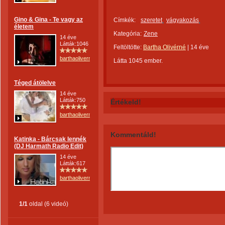
Gino & Gina - Te vagy az
Címkék:
szeretet
vágyakozás
életem
Kategória:
Zene
14 éve
Látták:1046
Feltöltötte:
Bartha Olivérné
|
14 éve
barthaoliverne
Látta 1045 ember.
Téged átölelve
14 éve
Látták:750
Értékeld!
barthaoliverne
Kommentáld!
Katinka - Bárcsak lennék
(DJ Harmath Radio Edit)
14 éve
Látták:617
barthaoliverne
1/1
oldal (6 videó)