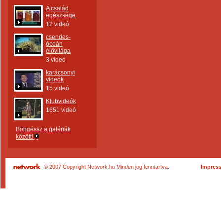
A család
egészsége
12 videó
csendes-
óceán
élővilága
3 videó
karácsonyi
videók
15 videó
Klubvideók
1651 videó
Böngéssz a galériák
között!
© 2007 Copyright Network.hu Minden jog fenntartva.
Impres