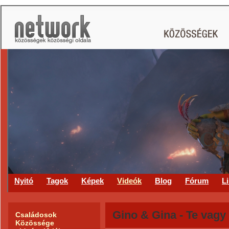
CS
Nyitó
Tagok
Képek
Videók
Blog
Fórum
L
Gino & Gina - Te vagy
Családosok
Közössége