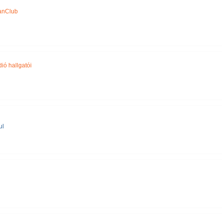
anClub
ió hallgatói
ul