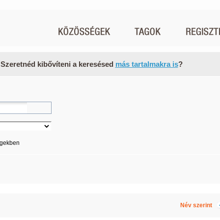
 Szeretnéd kibővíteni a keresésed
más tartalmakra is
?
égekben
Név szerint