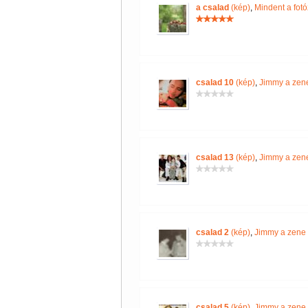
a csalad
(kép)
,
Mindent a fotó
csalad 10
(kép)
,
Jimmy a zene
csalad 13
(kép)
,
Jimmy a zene
csalad 2
(kép)
,
Jimmy a zene 
csalad 5
(kép)
,
Jimmy a zene 