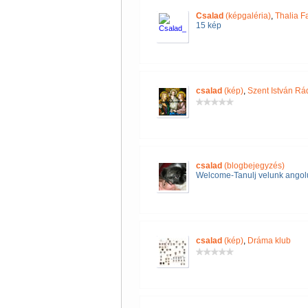
Csalad
(képgaléria)
,
Thalia F
15 kép
csalad
(kép)
,
Szent István Rád
csalad
(blogbejegyzés)
Welcome-Tanulj velunk angol
csalad
(kép)
,
Dráma klub