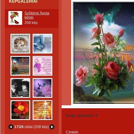
KÉPGALÉRIÁI
Szőkéné Ágota
képei
208 kép
Szép idézetek 4
17/26
oldal (208 kép)
Címkék: