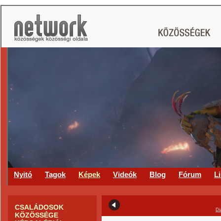
CS
Nyitó
Tagok
Képek
Videók
Blog
Fórum
L
CSALÁDOSOK
Di
KÖZÖSSÉGE