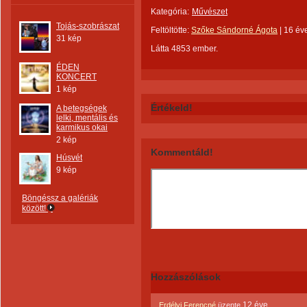
Kategória:
Művészet
Tojás-szobrászat
Feltöltötte:
Szőke Sándorné Ágota
|
16 év
31 kép
Látta 4853 ember.
ÉDEN
KONCERT
1 kép
Értékeld!
A betegségek
lelki, mentális és
karmikus okai
2 kép
Kommentáld!
Húsvét
9 kép
Böngéssz a galériák
között!
Hozzászólások
12 éve
Erdélyi Ferencné
üzente