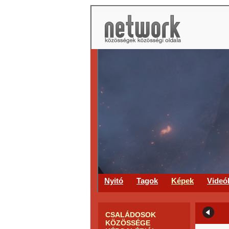
Nyitó
Tagok
Képek
Videó
CSALÁDOSOK
KÖZÖSSÉGE