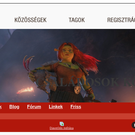
CSALÁDOSOK K
k
Blog
Fórum
Linkek
Friss
Diavetítés indítása