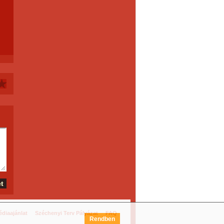
diaajánlat
Széchenyi Terv Pályázat
FAQ
Rendben