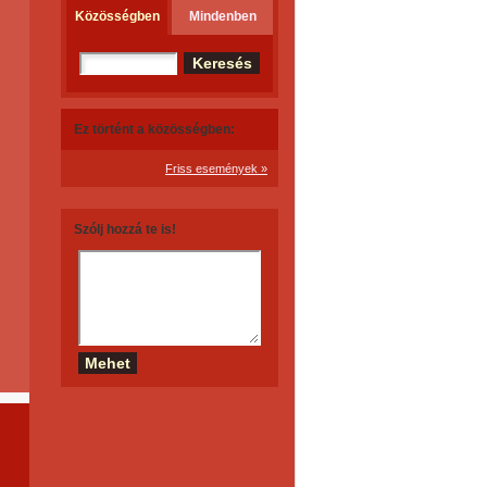
Közösségben
Mindenben
Ez történt a közösségben:
Friss események »
Szólj hozzá te is!