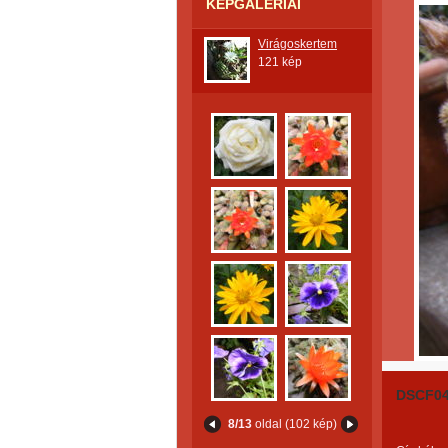
KÉPGALÉRIÁI
Virágoskertem
121 kép
DSCF0
8/13
oldal (102 kép)